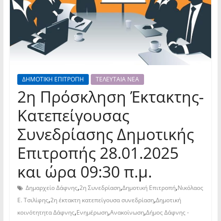
ΔΗΜΟΤΙΚΗ ΕΠΙΤΡΟΠΗ
ΤΕΛΕΥΤΑΙΑ ΝΕΑ
2η Πρόσκληση Έκτακτης-
Κατεπείγουσας
Συνεδρίασης Δημοτικής
Επιτροπής 28.01.2025
και ώρα 09:30 π.μ.
,
,
,
Δημαρχείο Δάφνης
2η Συνεδρίαση
Δημοτική Επιτροπή
Νικόλαος
,
,
Ε. Τσιλίφης
2η έκτακτη κατεπείγουσα συνεδρίαση
Δημοτική
,
,
,
κοινότητητα Δάφνης
Ενημέρωση
Ανακοίνωση
Δήμος Δάφνης -