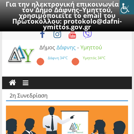
Για την ηλεκτρονική επικοινωνία με
τον Δήμο Δάφνης–Υμηττού,
χρησιμοποιείτε το email του
Πρωτοκόλλου:
protokolo@dafni-
Skip
Παρασκευή, 7 Αυγούστου 2026
ymittos.gov.gr
to
content
Δήμος
Δάφνης
-
Υμηττού
Δάφνη
34°C
Υμηττός
34°C
2η Συνεδρίαση