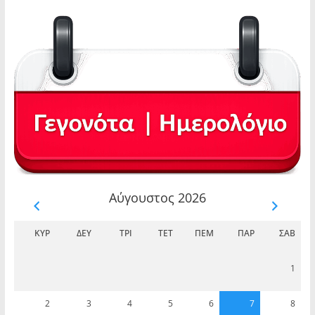
Αύγουστος 2026
ΚΥΡ
ΔΕΥ
ΤΡΊ
ΤΕΤ
ΠΈΜ
ΠΑΡ
ΣΆΒ
1
2
3
4
5
6
7
8