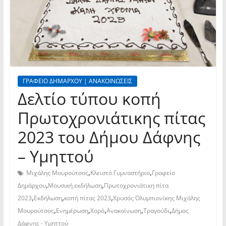
ΓΡΑΦΕΙΟ ΔΗΜΑΡΧΟΥ | ΑΝΑΚΟΙΝΩΣΕΙΣ
Δελτίο τύπου κοπή
Πρωτοχρονιάτικης πίτας
2023 του Δήμου Δάφνης
– Υμηττού
,
,
Μιχάλης Μουρούτσος
Κλειστό Γυμναστήριο
Γραφείο
,
,
Δημάρχου
Μουσική εκδήλωση
Πρωτοχρονιάτικη πίτα
,
,
,
2023
Εκδήλωση
κοπή πίτας 2023
Χρυσός Ολυμπιονίκης Μιχάλης
,
,
,
,
,
Μουρούτσος
Ενημέρωση
Χορό
Ανακοίνωση
Τραγούδι
Δήμος
Δάφνης - Υμηττού