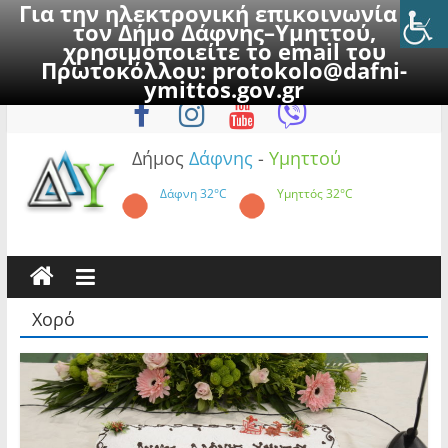
Για την ηλεκτρονική επικοινωνία με
τον Δήμο Δάφνης–Υμηττού,
χρησιμοποιείτε το email του
Πρωτοκόλλου:
protokolo@dafni-
Skip
Δευτέρα, 10 Αυγούστου 2026
ymittos.gov.gr
to
content
Δήμος
Δάφνης
-
Υμηττού
Δάφνη
32°C
Υμηττός
32°C
Χορό