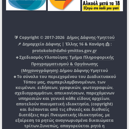
🔰 Copyright © 2017-2026
Δήμος Δάφνης-Υμηττού
📌 Δημαρχείο Δάφνης | Έλλης 16 & Κανάρη 📩 :
protokolo@dafni-ymittos.gov.gr
🔹Σχεδιασμός-Υλοποίηση:
Τμήμα Πληροφορικής
Προγραμματισμού & Οργάνωσης
(Μηχανογράφηση)
Δήμου Δάφνης-Υμηττού
🔸Το σύνολο του περιεχομένου του Διαδικτυακού
Τόπου μας, συμπεριλαμβανομένων, των
κειμένων, ειδήσεων, γραφικών, φωτογραφιών,
σχεδιαγραμμάτων, απεικονίσεων, παρεχόμενων
υπηρεσιών και γενικά κάθε είδους αρχείων,
αποτελούν πνευματική ιδιοκτησία, (copyright)
και διέπονται από τις εθνικές και διεθνείς
διατάξεις περί Πνευματικής Ιδιοκτησίας, με
εξαίρεση τα ρητώς αναγνωρισμένα δικαιώματα
τρίτων.
Συνεπώς, απαγορεύεται ρητά η