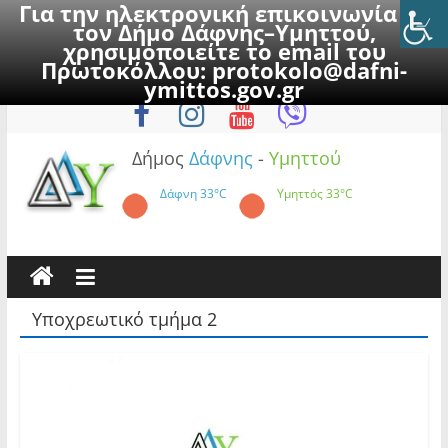
Για την ηλεκτρονική επικοινωνία με
τον Δήμο Δάφνης–Υμηττού,
χρησιμοποιείτε το email του
Πρωτοκόλλου:
protokolo@dafni-
Skip
Κυριακή, 9 Αυγούστου 2026
ymittos.gov.gr
to
content
Δήμος
Δάφνης
-
Υμηττού
Δάφνη
33°C
Υμηττός
33°C
Υποχρεωτικό τμήμα 2