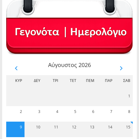
Αύγουστος 2026
ΚΥΡ
ΔΕΥ
ΤΡΊ
ΤΕΤ
ΠΈΜ
ΠΑΡ
ΣΆΒ
1
2
3
4
5
6
7
8
9
10
11
12
13
14
15