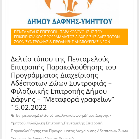
ΠΕΝΤΑΜΕΛΗΣ ΕΠΙΤΡΟΠΗ ΠΑΡΑΚΟΛΟΥΘΗΣΗΣ ΤΟΥ
ΕΠΙΧΕΙΡΗΣΙΑΚΟΥ ΠΡΟΓΡΑΜΜΑΤΟΣ ΔΙΑΧΕΙΡΙΣΗΣ ΑΔΕΣΠΟΤΩΝ
ΖΩΩΝ ΣΥΝΤΡΟΦΙΑΣ & ΠΡΟΛΗΨΗΣ ΔΗΜΙΟΥΡΓΙΑΣ ΝΕΩΝ
Δελτίο τύπου της Πενταμελούς
Επιτροπής Παρακολούθησης του
Προγράμματος Διαχείρισης
Αδέσποτων Ζώων Συντροφιάς –
Φιλοζωικής Επιτροπής Δήμου
Δάφνης – “Μεταφορά γραφείων”
15.02.2022
,
,
,
Ενημέρωση
Δελτίο τύπου
Ανακοίνωση
Δήμος Δάφνης -
,
,
Υμηττού
Φιλοζωική Επιτροπή
Πενταμελής Επιτροπή
Παρακολούθησης του Προγραμματος Διαχείρισης Αδέσποτων Ζωων
Συντροφιάς Δήμου Δάφνης-Υμηττού