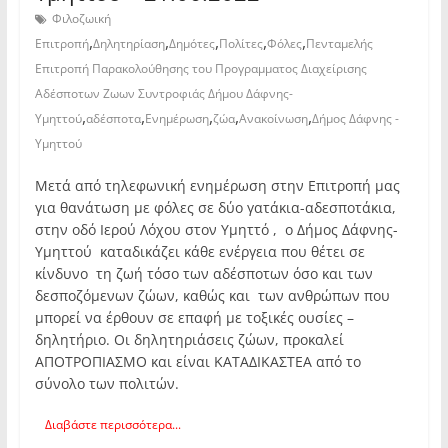
Φιλοζωική
,
,
,
,
,
Επιτροπή
Δηλητηρίαση
Δημότες
Πολίτες
Φόλες
Πενταμελής
Επιτροπή Παρακολούθησης του Προγραμματος Διαχείρισης
Αδέσποτων Ζωων Συντροφιάς Δήμου Δάφνης-
,
,
,
,
,
Υμηττού
αδέσποτα
Ενημέρωση
ζώα
Ανακοίνωση
Δήμος Δάφνης -
Υμηττού
Μετά από τηλεφωνική ενημέρωση στην Επιτροπή μας
για θανάτωση με φόλες σε δύο γατάκια-αδεσποτάκια,
στην οδό Ιερού Λόχου στον Υμηττό , ο Δήμος Δάφνης-
Υμηττού καταδικάζει κάθε ενέργεια που θέτει σε
κίνδυνο τη ζωή τόσο των αδέσποτων όσο και των
δεσποζόμενων ζώων, καθώς και των ανθρώπων που
μπορεί να έρθουν σε επαφή με τοξικές ουσίες –
δηλητήριο. Οι δηλητηριάσεις ζώων, προκαλεί
ΑΠΟΤΡΟΠΙΑΣΜΟ και είναι ΚΑΤΑΔΙΚΑΣΤΕΑ από το
σύνολο των πολιτών.
Διαβάστε περισσότερα...