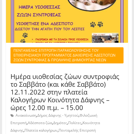
ΠΕΝΤΑΜΕΛΗΣ ΕΠΙΤΡΟΠΗ ΠΑΡΑΚΟΛΟΥΘΗΣΗΣ ΤΟΥ
ΕΠΙΧΕΙΡΗΣΙΑΚΟΥ ΠΡΟΓΡΑΜΜΑΤΟΣ ΔΙΑΧΕΙΡΙΣΗΣ ΑΔΕΣΠΟΤΩΝ
ΖΩΩΝ ΣΥΝΤΡΟΦΙΑΣ & ΠΡΟΛΗΨΗΣ ΔΗΜΙΟΥΡΓΙΑΣ ΝΕΩΝ
Ημέρα υιοθεσίας ζώων συντροφιάς
το Σαββάτο (και κάθε Σαββάτο)
12.11.2022 στην πλατεία
Καλογήρων Κοινότητα Δάφνης –
ώρες 12.00 π.μ. – 15.00
,
,
Ανακοίνωση
Δήμος Δάφνης - Υμηττού
Φιλοζωική
,
,
,
,
Επιτροπή
Αδέσποτα ζώα
Δημότες
Πολίτες
Κοινότητα
,
,
Δάφνης
Πλατεία καλογήρων
Πενταμελής Επιτροπή