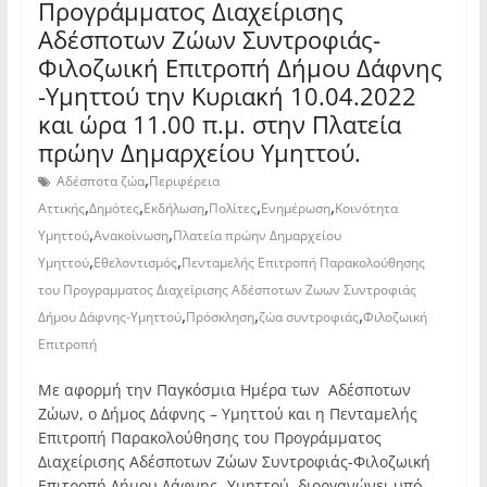
Προγράμματος Διαχείρισης
Αδέσποτων Ζώων Συντροφιάς-
Φιλοζωική Επιτροπή Δήμου Δάφνης
-Υμηττού την Κυριακή 10.04.2022
και ώρα 11.00 π.μ. στην Πλατεία
πρώην Δημαρχείου Υμηττού.
,
Αδέσποτα ζώα
Περιφέρεια
,
,
,
,
,
Αττικής
Δημότες
Εκδήλωση
Πολίτες
Ενημέρωση
Κοινότητα
,
,
Υμηττού
Ανακοίνωση
Πλατεία πρώην Δημαρχείου
,
,
Υμηττού
Εθελοντισμός
Πενταμελής Επιτροπή Παρακολούθησης
του Προγραμματος Διαχείρισης Αδέσποτων Ζωων Συντροφιάς
,
,
,
Δήμου Δάφνης-Υμηττού
Πρόσκληση
ζώα συντροφιάς
Φιλοζωική
Επιτροπή
Με αφορμή την Παγκόσμια Ημέρα των Αδέσποτων
Ζώων, ο Δήμος Δάφνης – Υμηττού και η Πενταμελής
Επιτροπή Παρακολούθησης του Προγράμματος
Διαχείρισης Αδέσποτων Ζώων Συντροφιάς-Φιλοζωική
Επιτροπή Δήμου Δάφνης -Υμηττού, διοργανώνει υπό