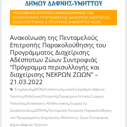
ΠΕΝΤΑΜΕΛΗΣ ΕΠΙΤΡΟΠΗ ΠΑΡΑΚΟΛΟΥΘΗΣΗΣ ΤΟΥ
ΕΠΙΧΕΙΡΗΣΙΑΚΟΥ ΠΡΟΓΡΑΜΜΑΤΟΣ ΔΙΑΧΕΙΡΙΣΗΣ ΑΔΕΣΠΟΤΩΝ
ΖΩΩΝ ΣΥΝΤΡΟΦΙΑΣ & ΠΡΟΛΗΨΗΣ ΔΗΜΙΟΥΡΓΙΑΣ ΝΕΩΝ
Ανακοίνωση της Πενταμελούς
Επιτροπής Παρακολούθησης του
Προγράμματος Διαχείρισης
Αδέσποτων Ζώων Συντροφιάς
“Πρόγραμμα περισυλλογής και
διαχείρισης ΝΕΚΡΩΝ ΖΩΩΝ” –
21.03.2022
,
,
,
,
Ενημέρωση
ΔΑΟΚ
Ανακοίνωση
νεκρά ζώα
Δήμος Δάφνης -
,
,
,
Υμηττού
Φιλοζωική Επιτροπή
Περιφέρεια Αττικής
Γιώργος
,
,
Πατούλης
Αναστάσιος Αθ.Μπινίσκος
Γεωργία Γρ.
,
,
Σκιαδοπούλου
ΔΩΡΕΑΝ
Πενταμελής Επιτροπή Παρακολούθησης
του Προγραμματος Διαχείρισης Αδέσποτων Ζωων Συντροφιάς
Δήμου Δάφνης-Υμηττού