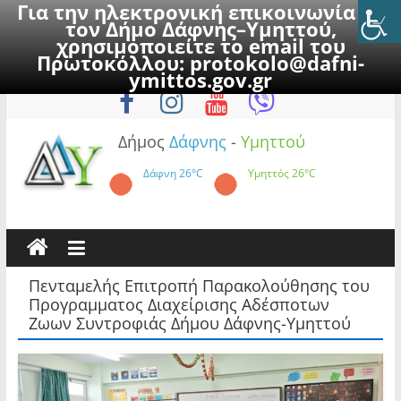
Για την ηλεκτρονική επικοινωνία με
τον Δήμο Δάφνης–Υμηττού,
χρησιμοποιείτε το email του
Πρωτοκόλλου:
protokolo@dafni-
Skip
Πέμπτη, 6 Αυγούστου 2026
ymittos.gov.gr
to
content
Δήμος
Δάφνης
-
Υμηττού
Δάφνη
26°C
Υμηττός
26°C
Πενταμελής Επιτροπή Παρακολούθησης του
Προγραμματος Διαχείρισης Αδέσποτων
Ζωων Συντροφιάς Δήμου Δάφνης-Υμηττού