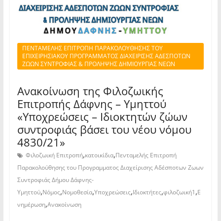
ΠΕΝΤΑΜΕΛΗΣ ΕΠΙΤΡΟΠΗ ΠΑΡΑΚΟΛΟΥΘΗΣΗΣ ΤΟΥ
ΕΠΙΧΕΙΡΗΣΙΑΚΟΥ ΠΡΟΓΡΑΜΜΑΤΟΣ ΔΙΑΧΕΙΡΙΣΗΣ ΑΔΕΣΠΟΤΩΝ
ΖΩΩΝ ΣΥΝΤΡΟΦΙΑΣ & ΠΡΟΛΗΨΗΣ ΔΗΜΙΟΥΡΓΙΑΣ ΝΕΩΝ
Ανακοίνωση της Φιλοζωικής
Επιτροπής Δάφνης – Υμηττού
«Υποχρεώσεις – Ιδιοκτητών ζώων
συντροφιάς βάσει του νέου νόμου
4830/21»
,
,
Φιλοζωική Επιτροπή
κατοικίδια
Πενταμελής Επιτροπή
Παρακολούθησης του Προγραμματος Διαχείρισης Αδέσποτων Ζωων
Συντροφιάς Δήμου Δάφνης-
,
,
,
,
,
,
Υμηττού
Νόμος
Νομοθεσία
Υποχρεώσεις
Ιδιοκτήτες
φιλοζωική1
Ε
,
νημέρωση
Ανακοίνωση