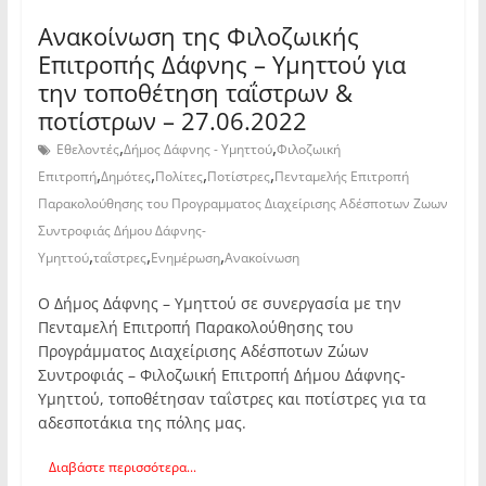
Ανακοίνωση της Φιλοζωικής
Επιτροπής Δάφνης – Υμηττού για
την τοποθέτηση ταΐστρων &
ποτίστρων – 27.06.2022
,
,
Εθελοντές
Δήμος Δάφνης - Υμηττού
Φιλοζωική
,
,
,
,
Επιτροπή
Δημότες
Πολίτες
Ποτίστρες
Πενταμελής Επιτροπή
Παρακολούθησης του Προγραμματος Διαχείρισης Αδέσποτων Ζωων
Συντροφιάς Δήμου Δάφνης-
,
,
,
Υμηττού
ταΐστρες
Ενημέρωση
Ανακοίνωση
O Δήμος Δάφνης – Υμηττού σε συνεργασία με την
Πενταμελή Επιτροπή Παρακολούθησης του
Προγράμματος Διαχείρισης Αδέσποτων Ζώων
Συντροφιάς – Φιλοζωική Επιτροπή Δήμου Δάφνης-
Υμηττού, τοποθέτησαν ταΐστρες και ποτίστρες για τα
αδεσποτάκια της πόλης μας.
Διαβάστε περισσότερα...