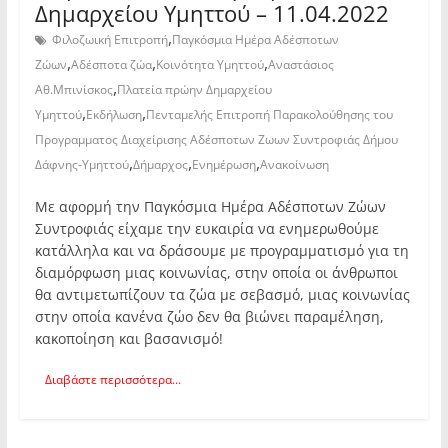
Δημαρχείου Υμηττού – 11.04.2022
,
Φιλοζωική Επιτροπή
Παγκόσμια Ημέρα Αδέσποτων
,
,
,
Ζώων
Αδέσποτα ζώα
Κοινότητα Υμηττού
Αναστάσιος
,
Αθ.Μπινίσκος
Πλατεία πρώην Δημαρχείου
,
,
Υμηττού
Εκδήλωση
Πενταμελής Επιτροπή Παρακολούθησης του
Προγραμματος Διαχείρισης Αδέσποτων Ζωων Συντροφιάς Δήμου
,
,
,
Δάφνης-Υμηττού
Δήμαρχος
Ενημέρωση
Ανακοίνωση
Με αφορμή την Παγκόσμια Ημέρα Αδέσποτων Ζώων
Συντροφιάς είχαμε την ευκαιρία να ενημερωθούμε
κατάλληλα και να δράσουμε με προγραμματισμό για τη
διαμόρφωση μιας κοινωνίας, στην οποία οι άνθρωποι
θα αντιμετωπίζουν τα ζώα με σεβασμό, μιας κοινωνίας
στην οποία κανένα ζώο δεν θα βιώνει παραμέληση,
κακοποίηση και βασανισμό!
Διαβάστε περισσότερα...