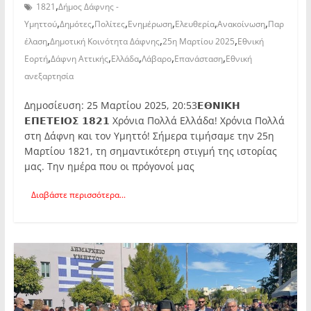
,
1821
Δήμος Δάφνης -
,
,
,
,
,
,
Υμηττού
Δημότες
Πολίτες
Ενημέρωση
Ελευθερία
Ανακοίνωση
Παρ
,
,
,
έλαση
Δημοτική Κοινότητα Δάφνης
25η Μαρτίου 2025
Εθνική
,
,
,
,
,
Εορτή
Δάφνη Αττικής
Ελλάδα
Λάβαρο
Επανάσταση
Εθνική
ανεξαρτησία
Δημοσίευση: 25 Μαρτίου 2025, 20:53𝝚𝝝𝝢𝝞𝝟𝝜
𝝚𝝥𝝚𝝩𝝚𝝞𝝤𝝨 𝟭𝟴𝟮𝟭 Χρόνια Πολλά Ελλάδα! Χρόνια Πολλά
στη Δάφνη και τον Υμηττό! Σήμερα τιμήσαμε την 25η
Μαρτίου 1821, τη σημαντικότερη στιγμή της ιστορίας
μας. Την ημέρα που οι πρόγονοί μας
Διαβάστε περισσότερα...