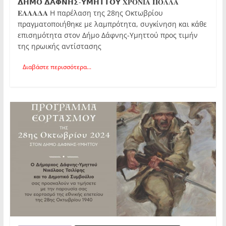
𝝙𝝜𝝡𝝤 𝝙𝝖𝝫𝝢𝝜𝝨-𝝪𝝡𝝜𝝩𝝩𝝤𝝪 𝚾𝚸𝚶𝚴𝚰𝚨 𝚷𝚶𝚲𝚲𝚨
𝚬𝚲𝚲𝚨𝚫𝚨 Η παρέλαση της 28ης Οκτωβρίου
πραγματοποιήθηκε με λαμπρότητα, συγκίνηση και κάθε
επισημότητα στον Δήμο Δάφνης-Υμηττού προς τιμήν
της ηρωικής αντίστασης
Διαβάστε περισσότερα...