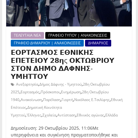
ΤΕΛΕΥΤΑΙΑ ΝΕΑ
ΓΡΑΦΕΙΟ ΤΥΠΟΥ | ΑΝΑΚΟΙΝΩΣΕΙΣ
ΓΡΑΦΕΙΟ ΔΗΜΑΡΧΟΥ | ΑΝΑΚΟΙΝΩΣΕΙΣ
ΔΗΜΑΡΧΟΣ
𝝚𝝤𝝦𝝩𝝖𝝨𝝡𝝤𝝨 𝝚𝝝𝝢𝝞𝝟𝝜𝝨
𝝚𝝥𝝚𝝩𝝚𝝞𝝤𝝪 𝟮𝟴𝝶ς 𝝤𝝟𝝩𝝮𝝗𝝦𝝞𝝤𝝪
𝝨𝝩𝝤𝝢 𝝙𝝜𝝡𝝤 𝝙𝝖𝝫𝝢𝝜𝝨-
𝝪𝝡𝝜𝝩𝝩𝝤𝝪
,
,
Ανεξαρτησία
Δήμος Δάφνης - Υμηττού
28η Οκτωβρίου
,
,
,
,
2025
Εορτασμός
Πρόσκοποι
Ενημέρωση
28η Οκτωβρίου
,
,
,
,
,
1940
Ανακοίνωση
Παρέλαση
Γιορτή
Νικόλαος Ε.Τσιλίφης
Εθνική
,
Επέτειος
Δημοτική Κοινότητα
,
,
,
,
,
Υμηττού
'Ελληνες
Σχολεία
Αντίσταση
Εθνικός αγώνας
Ελλάδα
Δημοσίευση: 29 Οκτωβρίου 2025, 11:06Με
υπερηφάνεια και συγκίνηση πραγματοποιήθηκε και