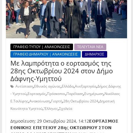
ΓΡΑΦΕΙΟ ΤΥΠΟΥ | ΑΝΑΚΟΙΝΩΣΕΙΣ
ΤΕΛΕΥΤΑΙΑ ΝΕΑ
ΓΡΑΦΕΙΟ ΔΗΜΑΡΧΟΥ | ΑΝΑΚΟΙΝΩΣΕΙΣ
ΔΗΜΑΡΧΟΣ
Με λαμπρότητα ο εορτασμός της
28ης Οκτωβρίου 2024 στον Δήμο
Δάφνης-Υμηττού
,
,
,
,
Αντίσταση
Εθνικός αγώνας
Ελλάδα
Ανεξαρτησία
Δήμος Δάφνης
,
,
,
,
,
- Υμηττού
Εορτασμός
Πρόσκοποι
Παρέλαση
Ενημέρωση
Νικόλαος
,
,
,
,
Ε.Τσιλίφης
Ανακοίνωση
Γιορτή
28η Οκτωβρίου 2024
Δημοτική
,
,
Κοινότητα Υμηττού
'Ελληνες
Σχολεία
Δημοσίευση: 29 Οκτωβρίου 2024, 14:12𝝚𝝤𝝦𝝩𝝖𝝨𝝡𝝤𝝨
𝝚𝝝𝝢𝝞𝝟𝝜𝝨 𝝚𝝥𝝚𝝩𝝚𝝞𝝤𝝪 𝟮𝟴𝝶ς 𝝤𝝟𝝩𝝮𝝗𝝦𝝞𝝤𝝪 𝝨𝝩𝝤𝝢