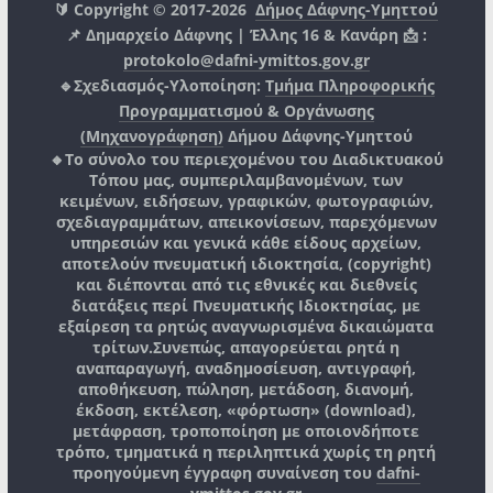
🔰 Copyright © 2017-2026
Δήμος Δάφνης-Υμηττού
📌 Δημαρχείο Δάφνης | Έλλης 16 & Κανάρη 📩 :
protokolo@dafni-ymittos.gov.gr
🔹Σχεδιασμός-Υλοποίηση:
Τμήμα Πληροφορικής
Προγραμματισμού & Οργάνωσης
(Μηχανογράφηση)
Δήμου Δάφνης-Υμηττού
🔸Το σύνολο του περιεχομένου του Διαδικτυακού
Τόπου μας, συμπεριλαμβανομένων, των
κειμένων, ειδήσεων, γραφικών, φωτογραφιών,
σχεδιαγραμμάτων, απεικονίσεων, παρεχόμενων
υπηρεσιών και γενικά κάθε είδους αρχείων,
αποτελούν πνευματική ιδιοκτησία, (copyright)
και διέπονται από τις εθνικές και διεθνείς
διατάξεις περί Πνευματικής Ιδιοκτησίας, με
εξαίρεση τα ρητώς αναγνωρισμένα δικαιώματα
τρίτων.
Συνεπώς, απαγορεύεται ρητά η
αναπαραγωγή, αναδημοσίευση, αντιγραφή,
αποθήκευση, πώληση, μετάδοση, διανομή,
έκδοση, εκτέλεση, «φόρτωση» (download),
μετάφραση, τροποποίηση με οποιονδήποτε
τρόπο, τμηματικά η περιληπτικά χωρίς τη ρητή
προηγούμενη έγγραφη συναίνεση του
dafni-