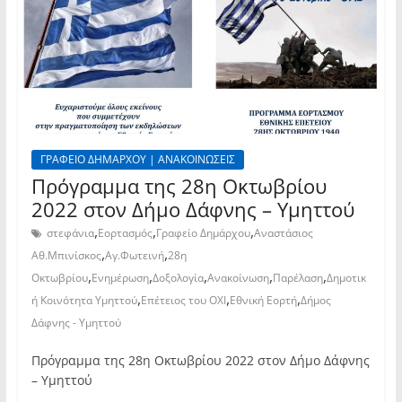
ΓΡΑΦΕΙΟ ΔΗΜΑΡΧΟΥ | ΑΝΑΚΟΙΝΩΣΕΙΣ
Πρόγραμμα της 28η Οκτωβρίου
2022 στον Δήμο Δάφνης – Υμηττού
,
,
,
στεφάνια
Εορτασμός
Γραφείο Δημάρχου
Αναστάσιος
,
,
Αθ.Μπινίσκος
Αγ.Φωτεινή
28η
,
,
,
,
,
Οκτωβρίου
Ενημέρωση
Δοξολογία
Ανακοίνωση
Παρέλαση
Δημοτικ
,
,
,
ή Κοινότητα Υμηττού
Επέτειος του ΟΧΙ
Εθνική Εορτή
Δήμος
Δάφνης - Υμηττού
Πρόγραμμα της 28η Οκτωβρίου 2022 στον Δήμο Δάφνης
– Υμηττού