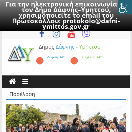
Για την ηλεκτρονική επικοινωνία με
τον Δήμο Δάφνης–Υμηττού,
χρησιμοποιείτε το email του
Πρωτοκόλλου:
protokolo@dafni-
Skip
Παρασκευή, 7 Αυγούστου 2026
ymittos.gov.gr
to
content
Δήμος
Δάφνης
-
Υμηττού
Δάφνη
34°C
Υμηττός
34°C
Παρέλαση