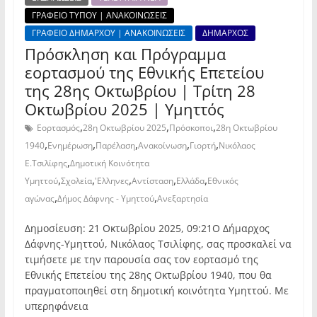
ΓΡΑΦΕΙΟ ΤΥΠΟΥ | ΑΝΑΚΟΙΝΩΣΕΙΣ
ΓΡΑΦΕΙΟ ΔΗΜΑΡΧΟΥ | ΑΝΑΚΟΙΝΩΣΕΙΣ
ΔΗΜΑΡΧΟΣ
Πρόσκληση και Πρόγραμμα
εορτασμού της Εθνικής Επετείου
της 28ης Οκτωβρίου | Τρίτη 28
Οκτωβρίου 2025 | Υμηττός
,
,
,
Εορτασμός
28η Οκτωβρίου 2025
Πρόσκοποι
28η Οκτωβρίου
,
,
,
,
,
1940
Ενημέρωση
Παρέλαση
Ανακοίνωση
Γιορτή
Νικόλαος
,
Ε.Τσιλίφης
Δημοτική Κοινότητα
,
,
,
,
,
Υμηττού
Σχολεία
'Ελληνες
Αντίσταση
Ελλάδα
Εθνικός
,
,
αγώνας
Δήμος Δάφνης - Υμηττού
Ανεξαρτησία
Δημοσίευση: 21 Οκτωβρίου 2025, 09:21Ο Δήμαρχος
Δάφνης-Υμηττού, Νικόλαος Τσιλίφης, σας προσκαλεί να
τιμήσετε με την παρουσία σας τον εορτασμό της
Εθνικής Επετείου της 28ης Οκτωβρίου 1940, που θα
πραγματοποιηθεί στη δημοτική κοινότητα Υμηττού. Με
υπερηφάνεια