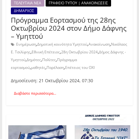
ΤΕΛΕΥΤΑΙΑ ΝΕΑ
ΓΡΑΦΕΙΟ ΤΥΠΟΥ | ΑΝΑΚΟΙΝΩΣΕΙΣ
ΔΗΜΑΡΧΟΣ
Πρόγραμμα Εορτασμού της 28ης
Οκτωβρίου 2024 στον Δήμο Δάφνης
– Υμηττού
,
,
,
Ενημέρωση
Δημοτική κοινότητα Υμηττού
Ανακοίνωση
Νικόλαος
,
,
,
Ε. Τσιλίφης
Εθνική Επέτειος
28η Οκτωβρίου 2024
Δήμος Δάφνης -
,
,
,
Υμηττού
Δημότες
Πολίτες
Πρόγραμμα
,
,
,
εορτασμού
μαθητές
Παρέλαση
Επέτειος του ΟΧΙ
Δημοσίευση: 21 Οκτωβρίου 2024, 07:30
Διαβάστε περισσότερα...