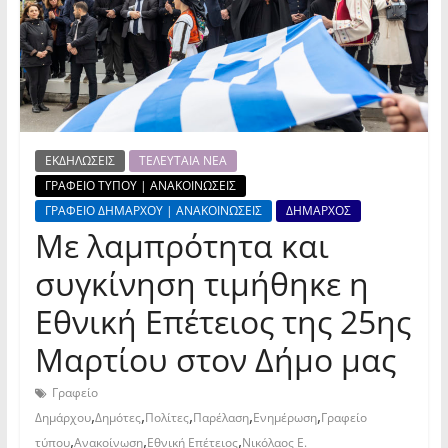
ΕΚΔΗΛΩΣΕΙΣ
ΤΕΛΕΥΤΑΙΑ ΝΕΑ
ΓΡΑΦΕΙΟ ΤΥΠΟΥ | ΑΝΑΚΟΙΝΩΣΕΙΣ
ΓΡΑΦΕΙΟ ΔΗΜΑΡΧΟΥ | ΑΝΑΚΟΙΝΩΣΕΙΣ
ΔΗΜΑΡΧΟΣ
Με λαμπρότητα και
συγκίνηση τιμήθηκε η
Εθνική Επέτειος της 25ης
Μαρτίου στον Δήμο μας
Γραφείο
,
,
,
,
,
Δημάρχου
Δημότες
Πολίτες
Παρέλαση
Ενημέρωση
Γραφείο
,
,
,
τύπου
Ανακοίνωση
Εθνική Επέτειος
Νικόλαος Ε.