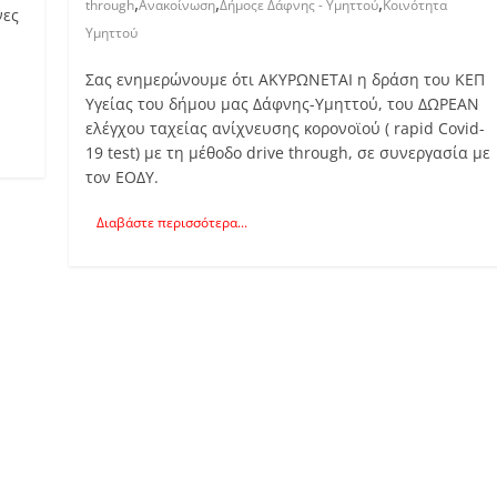
,
,
,
through
Ανακοίνωση
Δήμοςε Δάφνης - Υμηττού
Κοινότητα
νες
Υμηττού
Σας ενημερώνουμε ότι ΑΚΥΡΩΝΕΤΑΙ η δράση του ΚΕΠ
Υγείας του δήμου μας Δάφνης-Υμηττού, του ΔΩΡΕΑΝ
ελέγχου ταχείας ανίχνευσης κορονοϊού ( rapid Covid-
19 test) με τη μέθοδο drive through, σε συνεργασία με
τον ΕΟΔΥ.
Διαβάστε περισσότερα...