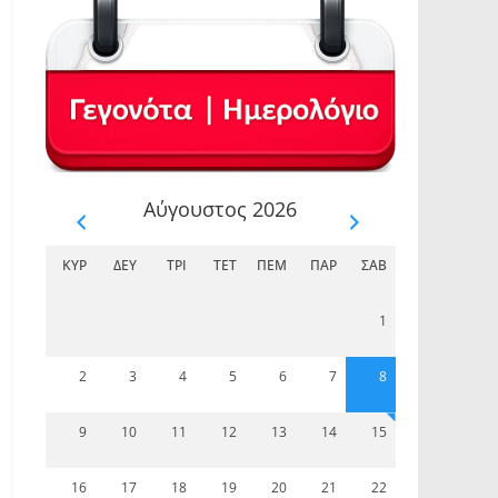
Αύγουστος 2026
ΚΥΡ
ΔΕΥ
ΤΡΊ
ΤΕΤ
ΠΈΜ
ΠΑΡ
ΣΆΒ
1
2
3
4
5
6
7
8
9
10
11
12
13
14
15
16
17
18
19
20
21
22