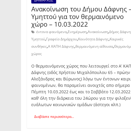
ΔΗΜΑΡΧΟΣ
Ανακοίνωση του Δήμου Δάφνης 
Υμηττού για τον θερμαινόμενο
χώρο – 10.03.2022
,
,
,
έντονα φαινόμενα
Ενημέρωση
Ανακοίνωση
Δήμος Δάφνης
,
,
,
Υμηττού
Γραφείο Δημάρχου
Κοινότητα Δάφνης
Καιρικές
,
,
,
συνθήκες
Α ΚΑΠΗ Δάφνης
θερμαινόμενη αίθουσα
Θερμανόμ
χώρος
Ο θερμαινόμενος χώρος που λειτουργεί στο Α’ ΚΑ
Δάφνης (οδός Χρήστου Μιχαλόπουλου 65 – πρώην
Αλεξάνδρας και Βύρωνος) λόγω των έντονων καιρ
φαινομένων, θα παραμείνει ανοιχτός απο σήμερα
Πέμπτη 10.03.2022 έως και το Σαββάτο 12.03.2022
καθ’ όλη την διάρκεια του 24ώρου για την φιλοξεν
ευάλωτων κοινωνικών ομάδων (άστεγοι κλπ.)
Διαβάστε περισσότερα...