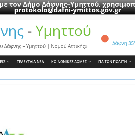
 με τον Δήμο Δάφνης–Υμηττού, χρησιμοπ
protokolo@dafni-ymittos.gov.gr
νης
-
Υμηττού
Δάφνη
35
υ Δάφνης – Υμηττού | Νομού Αττικής»
ΕΙΣ
ΤΕΛΕΥΤΑΙΑ ΝΕΑ
ΚΟΙΝΩΝΙΚΕΣ ΔΟΜΕΣ
ΓΙΑ ΤΟΝ ΠΟΛΙΤΗ