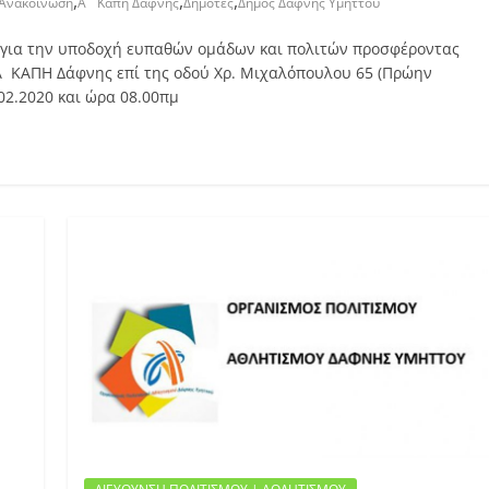
,
,
,
Ανακοίνωση
Α΄ Καπή Δάφνης
Δημότες
Δήμος Δάφνης Υμηττού
υ για την υποδοχή ευπαθών ομάδων και πολιτών προσφέροντας
 Α΄ΚΑΠΗ Δάφνης επί της οδού Χρ. Μιχαλόπουλου 65 (Πρώην
02.2020 και ώρα 08.00πμ