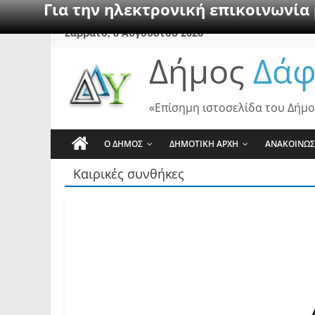
Για την ηλεκτρονική επικοινωνία
Skip
Σάββατο, 8 Αυγούστου 2026
to
Δήμος
Δάφ
content
«Επίσημη ιστοσελίδα του Δήμο
Ο ΔΗΜΟΣ
ΔΗΜΟΤΙΚΗ ΑΡΧΗ
ΑΝΑΚΟΙΝΩΣ
Καιρικές συνθήκες