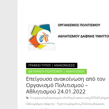
ΓΡΑΦΕΙΟ ΤΥΠΟΥ | ΑΝΑΚΟΙΝΩΣΕΙΣ
ΔΙΕΥΘΥΝΣΗ ΠΟΛΙΤΙΣΜΟΥ | ΑΘΛΗΤΙΣΜΟΥ
Επείγουσα ανακοίνωση από τον
Οργανισμό Πολιτισμού –
Αθλητισμού 24.01.2022
,
,
,
,
Ενημέρωση
Κακοκαιρία ελπίδα
Ανακοίνωση
ΟΠΑΔΥ
Δημοτ
,
,
,
,
Ωδείο
Δήμος Δάφνης - Υμηττού
Δημότες
Πολίτες
Καιρικές