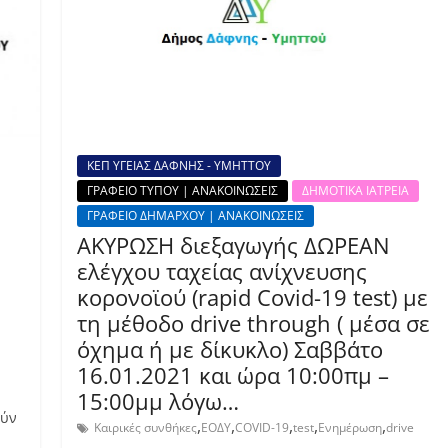
ΚΕΠ ΥΓΕΙΑΣ ΔΑΦΝΗΣ - ΥΜΗΤΤΟΥ
ΓΡΑΦΕΙΟ ΤΥΠΟΥ | ΑΝΑΚΟΙΝΩΣΕΙΣ
ΔΗΜΟΤΙΚΑ ΙΑΤΡΕΙΑ
ΓΡΑΦΕΙΟ ΔΗΜΑΡΧΟΥ | ΑΝΑΚΟΙΝΩΣΕΙΣ
ΑΚΥΡΩΣΗ διεξαγωγής ΔΩΡΕΑΝ
ελέγχου ταχείας ανίχνευσης
κορονοϊού (rapid Covid-19 test) με
τη μέθοδο drive through ( μέσα σε
όχημα ή με δίκυκλο) Σαββάτο
16.01.2021 και ώρα 10:00πμ –
15:00μμ λόγω…
ούν
,
,
,
,
,
Καιρικές συνθήκες
ΕΟΔΥ
COVID-19
test
Ενημέρωση
drive