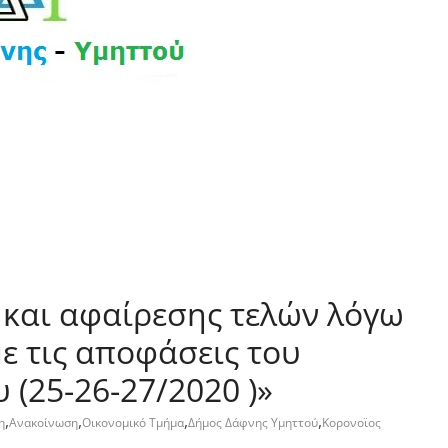
και αφαίρεσης τελών λόγω
 τις αποφάσεις του
(25-26-27/2020 )»
,
,
,
,
η
Ανακοίνωση
Οικονομικό Τμήμα
Δήμος Δάφνης Υμηττού
Κορονοϊος