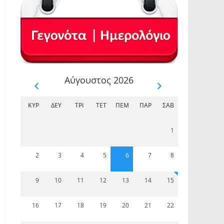
Αύγουστος 2026
ΚΥΡ
ΔΕΥ
ΤΡΊ
ΤΕΤ
ΠΈΜ
ΠΑΡ
ΣΆΒ
1
2
3
4
5
6
7
8
9
10
11
12
13
14
15
16
17
18
19
20
21
22