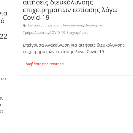
αιτήσεις διευκόλυνσης
επιχειρηματιών εστίασης λόγω
για
Covid-19
πό
,
,
,
Εστίαση
Ενημέρωση
Ανακοίνωση
Οικονομικό
,
,
,
Τμήμα
Δημότες
COVID-19
Επιχειρήσεις
022
Επείγουσα Ανακοίνωση για αιτήσεις διευκόλυνσης
επιχειρηματιών εστίασης λόγω Covid-19
Διαβάστε περισσότερα...
του
ων
υ,
ας