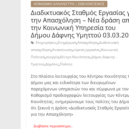
ΚΟΙΝΩΝΙΚΗ ΑΛΛΗΛΕΓΓΥΗ | ΕΘΕΛΟΝΤΙΣΜΟΣ
Διαδικτυακός Σταθμός Εργασίας 
την Απασχόληση – Νέα δράση α
την Κοινωνική Υπηρεσία του
Δήμου Δάφνης Υμηττού 03.03.2
,
,
,
Επιχειρήσεις
Ενημέρωση
Απασχόληση
Διαδικτυακή
,
,
,
απασχόληση
Ανακοίνωση
εύρεση εργασίας
Κοινωνική
,
,
,
Πολιτική
ανεργία
Κέντρο Κοινότητας
Δήμος Δάφνης -
,
,
Υμηττού
Δημότες
Πολίτες
Στο πλαίσιο λειτουργίας του Κέντρου Κοινότητας 
Δήμου μας και ειδικότερα των διευρυμένων
παρεχόμενων υπηρεσιών του και σύμφωνα με τον
Καθορισμό προδιαγραφών λειτουργίας των Κέντρ
Κοινότητας, ενημερώνουμε τους πολίτες του Δήμο
ότι ξεκινά η Δράση «Διαδικτυακός Σταθμός Εργασί
για την Απασχόληση»
Διαβάστε περισσότερα...