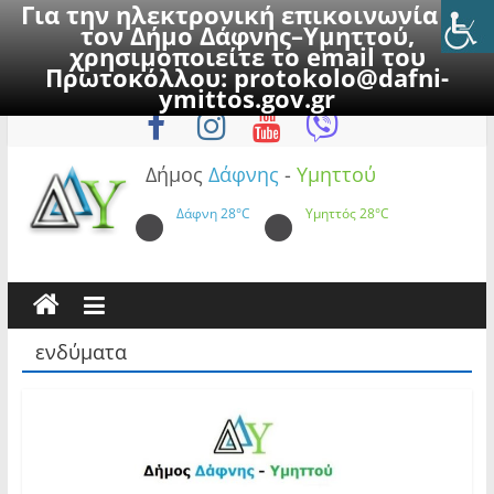
Για την ηλεκτρονική επικοινωνία με
τον Δήμο Δάφνης–Υμηττού,
χρησιμοποιείτε το email του
Πρωτοκόλλου:
protokolo@dafni-
Skip
Πέμπτη, 6 Αυγούστου 2026
ymittos.gov.gr
to
content
Δήμος
Δάφνης
-
Υμηττού
Δάφνη
28°C
Υμηττός
28°C
ενδύματα