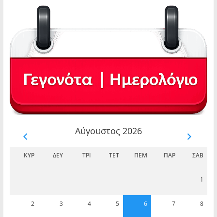
Αύγουστος 2026
ΚΥΡ
ΔΕΥ
ΤΡΊ
ΤΕΤ
ΠΈΜ
ΠΑΡ
ΣΆΒ
1
2
3
4
5
6
7
8