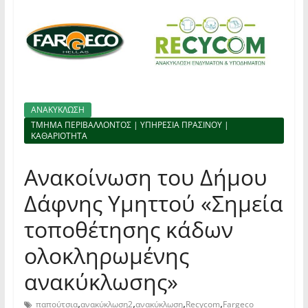
ΑΝΑΚΥΚΛΩΣΗ
ΤΜΗΜΑ ΠΕΡΙΒΑΛΛΟΝΤΟΣ | ΥΠΗΡΕΣΙΑ ΠΡΑΣΙΝΟΥ |
ΚΑΘΑΡΙΟΤΗΤΑ
Ανακοίνωση του Δήμου
Δάφνης Υμηττού «Σημεία
τοποθέτησης κάδων
ολοκληρωμένης
ανακύκλωσης»
,
,
,
,
παπούτσια
ανακύκλωση2
ανακύκλωση
Recycom
Fargeco