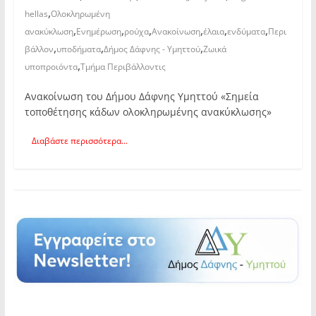
,
hellas
Ολοκληρωμένη
,
,
,
,
,
,
ανακύκλωση
Ενημέρωση
ρούχα
Ανακοίνωση
έλαια
ενδύματα
Περι
,
,
,
βάλλον
υποδήματα
Δήμος Δάφνης - Υμηττού
Ζωικά
,
υποπροιόντα
Τμήμα Περιβάλλοντις
Ανακοίνωση του Δήμου Δάφνης Υμηττού «Σημεία
τοποθέτησης κάδων ολοκληρωμένης ανακύκλωσης»
Διαβάστε περισσότερα...