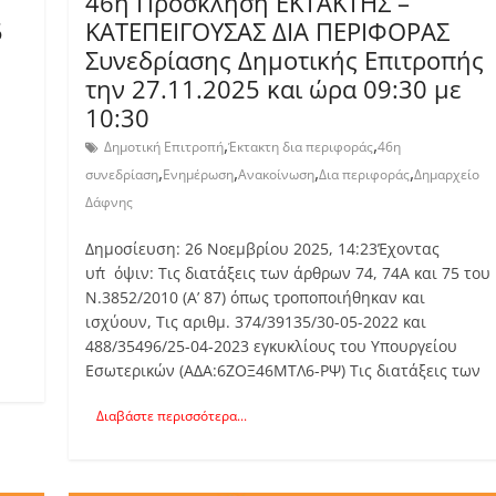
46η Πρόσκληση ΕΚΤΑΚΤΗΣ –
5
ΚΑΤΕΠΕΙΓΟΥΣΑΣ ΔΙΑ ΠΕΡΙΦΟΡΑΣ
Συνεδρίασης Δημοτικής Επιτροπής
την 27.11.2025 και ώρα 09:30 με
10:30
,
,
Δημοτική Επιτροπή
Έκτακτη δια περιφοράς
46η
,
,
,
,
συνεδρίαση
Ενημέρωση
Ανακοίνωση
Δια περιφοράς
Δημαρχείο
Δάφνης
Δημοσίευση: 26 Νοεμβρίου 2025, 14:23Έχοντας
υπ΄όψιν: Τις διατάξεις των άρθρων 74, 74Α και 75 του
Ν.3852/2010 (Α’ 87) όπως τροποποιήθηκαν και
ισχύουν, Τις αριθμ. 374/39135/30-05-2022 και
488/35496/25-04-2023 εγκυκλίους του Υπουργείου
Εσωτερικών (ΑΔΑ:6ΖΟΞ46ΜΤΛ6-ΡΨ) Τις διατάξεις των
Διαβάστε περισσότερα...