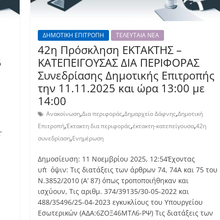
ΔΗΜΟΤΙΚΗ ΕΠΙΤΡΟΠΗ
ΤΕΛΕΥΤΑΙΑ ΝΕΑ
42η Πρόσκληση ΕΚΤΑΚΤΗΣ –
5
ΚΑΤΕΠΕΙΓΟΥΣΑΣ ΔΙΑ ΠΕΡΙΦΟΡΑΣ
Συνεδρίασης Δημοτικής Επιτροπής
την 11.11.2025 και ώρα 13:00 με
14:00
,
,
,
Ανακοίνωση
Δια περιφοράς
Δημαρχείο Δάφνης
Δημοτική
,
,
,
Επιτροπή
Έκτακτη δια περιφοράς
έκτακτη-κατεπείγουσα
42η
’
,
συνεδρίαση
Ενημέρωση
Δημοσίευση: 11 Νοεμβρίου 2025, 12:54Έχοντας
υπ΄όψιν: Τις διατάξεις των άρθρων 74, 74Α και 75 του
Ν.3852/2010 (Α’ 87) όπως τροποποιήθηκαν και
ισχύουν, Τις αριθμ. 374/39135/30-05-2022 και
488/35496/25-04-2023 εγκυκλίους του Υπουργείου
Εσωτερικών (ΑΔΑ:6ΖΟΞ46ΜΤΛ6-ΡΨ) Τις διατάξεις των