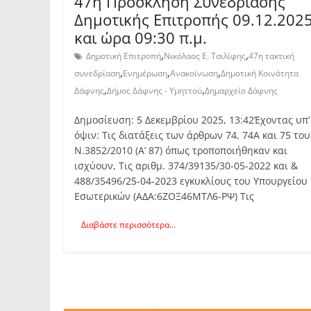
47η Πρόσκληση Συνεδρίασης
Δημοτικής Επιτροπής 09.12.202
και ώρα 09:30 π.μ.
,
,
Δημοτική Επιτροπή
Νικόλαος Ε. Τσιλίφης
47η τακτική
,
,
,
συνεδρίαση
Ενημέρωση
Ανακοίνωση
Δημοτική Κοινότητα
,
,
Δάφνης
Δήμος Δάφνης - Υμηττού
Δημαρχείο Δάφνης
Δημοσίευση: 5 Δεκεμβρίου 2025, 13:42Έχοντας υπ’
όψιν: Τις διατάξεις των άρθρων 74, 74Α και 75 του
Ν.3852/2010 (Α’ 87) όπως τροποποιήθηκαν και
ισχύουν, Τις αριθμ. 374/39135/30-05-2022 και &
488/35496/25-04-2023 εγκυκλίους του Υπουργείου
Εσωτερικών (ΑΔΑ:6ΖΟΞ46ΜΤΛ6-ΡΨ) Τις
Διαβάστε περισσότερα...