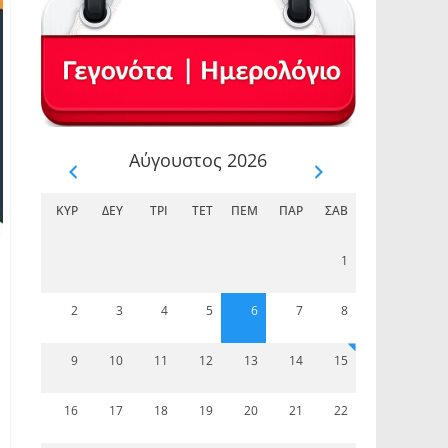
Αύγουστος 2026
ΚΥΡ
ΔΕΥ
ΤΡΊ
ΤΕΤ
ΠΈΜ
ΠΑΡ
ΣΆΒ
1
2
3
4
5
6
7
8
9
10
11
12
13
14
15
16
17
18
19
20
21
22