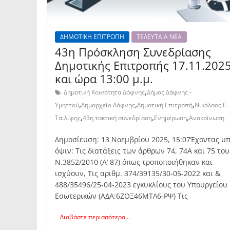
ΔΗΜΟΤΙΚΗ ΕΠΙΤΡΟΠΗ
ΤΕΛΕΥΤΑΙΑ ΝΕΑ
43η Πρόσκληση Συνεδρίασης
Δημοτικής Επιτροπής 17.11.202
και ώρα 13:00 μ.μ.
,
Δημοτική Κοινότητα Δάφνης
Δήμος Δάφνης -
,
,
,
Υμηττού
Δημαρχείο Δάφνης
Δημοτική Επιτροπή
Νικόλαος Ε.
,
,
,
Τσιλίφης
43η τακτική συνεδρίαση
Ενημέρωση
Ανακοίνωση
Δημοσίευση: 13 Νοεμβρίου 2025, 15:07Έχοντας υπ
όψιν: Τις διατάξεις των άρθρων 74, 74Α και 75 του
Ν.3852/2010 (Α’ 87) όπως τροποποιήθηκαν και
ισχύουν, Τις αριθμ. 374/39135/30-05-2022 και &
488/35496/25-04-2023 εγκυκλίους του Υπουργείου
Εσωτερικών (ΑΔΑ:6ΖΟΞ46ΜΤΛ6-ΡΨ) Τις
Διαβάστε περισσότερα...