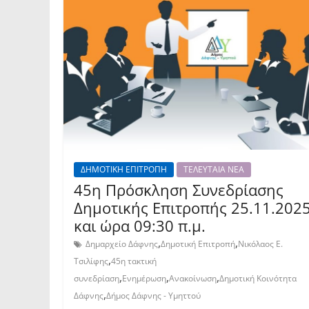
ΔΗΜΟΤΙΚΗ ΕΠΙΤΡΟΠΗ
ΤΕΛΕΥΤΑΙΑ ΝΕΑ
45η Πρόσκληση Συνεδρίασης
Δημοτικής Επιτροπής 25.11.202
και ώρα 09:30 π.μ.
,
,
Δημαρχείο Δάφνης
Δημοτική Επιτροπή
Νικόλαος Ε.
,
Τσιλίφης
45η τακτική
,
,
,
συνεδρίαση
Ενημέρωση
Ανακοίνωση
Δημοτική Κοινότητα
,
Δάφνης
Δήμος Δάφνης - Υμηττού