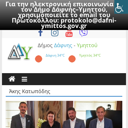
Για την ηλεκτρονική επικοινωνία με
τον Δήμο Δάφνης–Υμηττού,
χρησιμοποιείτε το email του
Πρωτοκόλλου:
protokolo@dafni-
Skip
Σάββατο, 8 Αυγούστου 2026
ymittos.gov.gr
to
content
Δήμος
Δάφνης
-
Υμηττού
Δάφνη
34°C
Υμηττός
34°C
Άκης Κατωπόδης