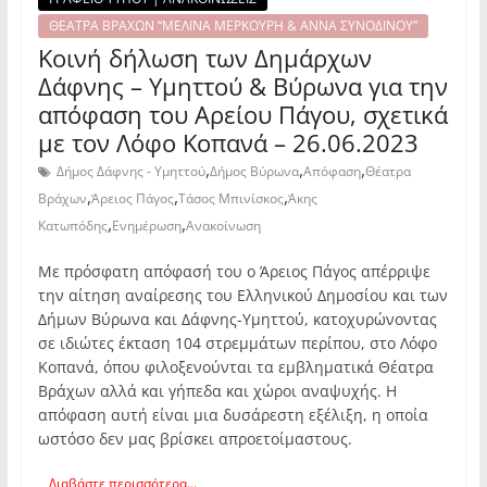
ΘΕΑΤΡΑ ΒΡΑΧΩΝ “ΜΕΛΙΝΑ ΜΕΡΚΟΥΡΗ & ΑΝΝΑ ΣΥΝΟΔΙΝΟΥ”
Κοινή δήλωση των Δημάρχων
Δάφνης – Υμηττού & Βύρωνα για την
απόφαση του Αρείου Πάγου, σχετικά
με τον Λόφο Κοπανά – 26.06.2023
,
,
,
Δήμος Δάφνης - Υμηττού
Δήμος Βύρωνα
Απόφαση
Θέατρα
,
,
,
Βράχων
Άρειος Πάγος
Τάσος Μπινίσκος
Άκης
,
,
Κατωπόδης
Ενημέρωση
Ανακοίνωση
Με πρόσφατη απόφασή του ο Άρειος Πάγος απέρριψε
την αίτηση αναίρεσης του Ελληνικού Δημοσίου και των
Δήμων Βύρωνα και Δάφνης-Υμηττού, κατοχυρώνοντας
σε ιδιώτες έκταση 104 στρεμμάτων περίπου, στο Λόφο
Κοπανά, όπου φιλοξενούνται τα εμβληματικά Θέατρα
Βράχων αλλά και γήπεδα και χώροι αναψυχής. Η
απόφαση αυτή είναι μια δυσάρεστη εξέλιξη, η οποία
ωστόσο δεν μας βρίσκει απροετοίμαστους.
Διαβάστε περισσότερα...