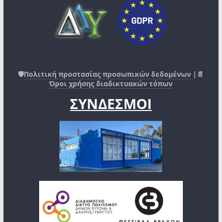
🛡️
Πολιτική προστασίας προσωπικών δεδομένων
|📄
Όροι χρήσης διαδικτυακών τόπων
ΣΥΝΔΕΣΜΟΙ