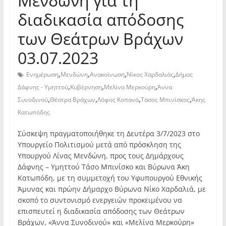
Μενδώνη για τη
διαδικασία απόδοσης
των Θεάτρων Βράχων
03.07.2023
,
,
,
,
Ενημέρωση
Μενδώνη
Ανακοίνωση
Νίκος Χαρδαλιάς
Δήμος
,
,
,
Δάφνης - Υμηττού
Κυβέρνηση
Μελίνα Μερκούρη
Άννα
,
,
,
,
Συνοδινού
Θέατρα Βράχων
Λόφος Κοπανά
Τάσος Μπινίσκος
Άκης
Κατωπόδης
Σύσκεψη πραγματοποιήθηκε τη Δευτέρα 3/7/2023 στο
Υπουργείο Πολιτισμού μετά από πρόσκληση της
Υπουργού Λίνας Μενδώνη, προς τους Δημάρχους
Δάφνης – Υμηττού Τάσο Μπινίσκο και Βύρωνα Άκη
Κατωπόδη, με τη συμμετοχή του Υφυπουργού Εθνικής
Άμυνας και πρώην Δήμαρχο Βύρωνα Νίκο Χαρδαλιά, με
σκοπό το συντονισμό ενεργειών προκειμένου να
επισπευτεί η διαδικασία απόδοσης των Θεάτρων
Βράχων, «Άννα Συνοδινού» και «Μελίνα Μερκούρη»