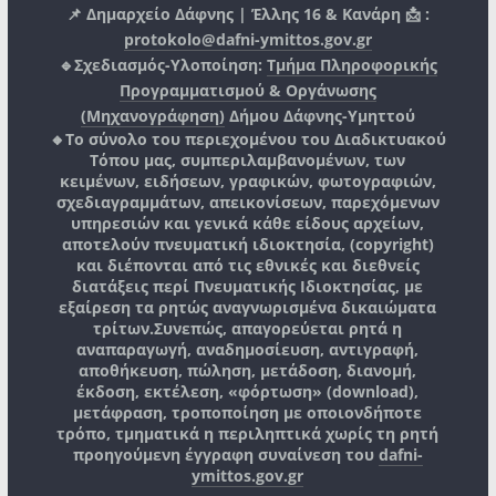
📌 Δημαρχείο Δάφνης | Έλλης 16 & Κανάρη 📩 :
protokolo@dafni-ymittos.gov.gr
🔹Σχεδιασμός-Υλοποίηση:
Τμήμα Πληροφορικής
Προγραμματισμού & Οργάνωσης
(Μηχανογράφηση)
Δήμου Δάφνης-Υμηττού
🔸Το σύνολο του περιεχομένου του Διαδικτυακού
Τόπου μας, συμπεριλαμβανομένων, των
κειμένων, ειδήσεων, γραφικών, φωτογραφιών,
σχεδιαγραμμάτων, απεικονίσεων, παρεχόμενων
υπηρεσιών και γενικά κάθε είδους αρχείων,
αποτελούν πνευματική ιδιοκτησία, (copyright)
και διέπονται από τις εθνικές και διεθνείς
διατάξεις περί Πνευματικής Ιδιοκτησίας, με
εξαίρεση τα ρητώς αναγνωρισμένα δικαιώματα
τρίτων.
Συνεπώς, απαγορεύεται ρητά η
αναπαραγωγή, αναδημοσίευση, αντιγραφή,
αποθήκευση, πώληση, μετάδοση, διανομή,
έκδοση, εκτέλεση, «φόρτωση» (download),
μετάφραση, τροποποίηση με οποιονδήποτε
τρόπο, τμηματικά η περιληπτικά χωρίς τη ρητή
προηγούμενη έγγραφη συναίνεση του
dafni-
ymittos.gov.gr