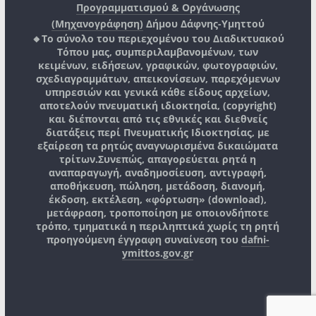
Προγραμματισμού & Οργάνωσης
(Μηχανογράφηση)
Δήμου Δάφνης-Υμηττού
🔸Το σύνολο του περιεχομένου του Διαδικτυακού
Τόπου μας, συμπεριλαμβανομένων, των
κειμένων, ειδήσεων, γραφικών, φωτογραφιών,
σχεδιαγραμμάτων, απεικονίσεων, παρεχόμενων
υπηρεσιών και γενικά κάθε είδους αρχείων,
αποτελούν πνευματική ιδιοκτησία, (copyright)
και διέπονται από τις εθνικές και διεθνείς
διατάξεις περί Πνευματικής Ιδιοκτησίας, με
εξαίρεση τα ρητώς αναγνωρισμένα δικαιώματα
τρίτων.
Συνεπώς, απαγορεύεται ρητά η
αναπαραγωγή, αναδημοσίευση, αντιγραφή,
αποθήκευση, πώληση, μετάδοση, διανομή,
έκδοση, εκτέλεση, «φόρτωση» (download),
μετάφραση, τροποποίηση με οποιονδήποτε
τρόπο, τμηματικά η περιληπτικά χωρίς τη ρητή
προηγούμενη έγγραφη συναίνεση του
dafni-
ymittos.gov.gr