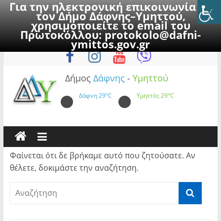
Για την ηλεκτρονική επικοινωνία με
τον Δήμο Δάφνης–Υμηττού,
χρησιμοποιείτε το email του
Πρωτοκόλλου:
protokolo@dafni-
Skip
Παρασκευή, 7 Αυγούστου 2026
ymittos.gov.gr
to
content
Δήμος
Δάφνης
-
Υμηττού
Δάφνη
29°C
Υμηττός
29°C
Φαίνεται ότι δε βρήκαμε αυτό που ζητούσατε. Αν
θέλετε, δοκιμάστε την αναζήτηση.