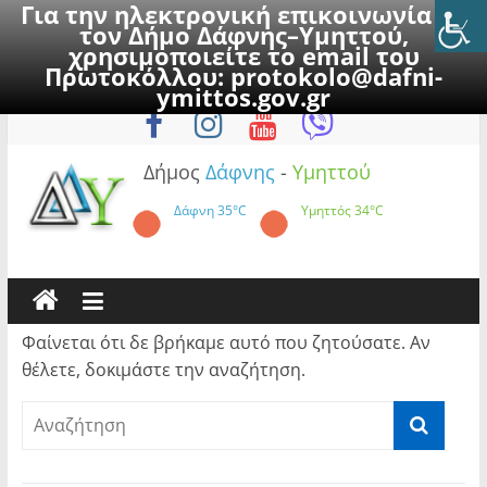
Για την ηλεκτρονική επικοινωνία με
τον Δήμο Δάφνης–Υμηττού,
χρησιμοποιείτε το email του
Πρωτοκόλλου:
protokolo@dafni-
Skip
Παρασκευή, 7 Αυγούστου 2026
ymittos.gov.gr
to
content
Δήμος
Δάφνης
-
Υμηττού
Δάφνη
35°C
Υμηττός
34°C
Φαίνεται ότι δε βρήκαμε αυτό που ζητούσατε. Αν
θέλετε, δοκιμάστε την αναζήτηση.