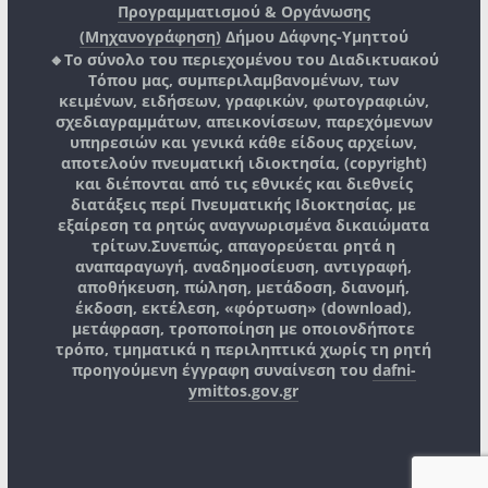
Προγραμματισμού & Οργάνωσης
(Μηχανογράφηση)
Δήμου Δάφνης-Υμηττού
🔸Το σύνολο του περιεχομένου του Διαδικτυακού
Τόπου μας, συμπεριλαμβανομένων, των
κειμένων, ειδήσεων, γραφικών, φωτογραφιών,
σχεδιαγραμμάτων, απεικονίσεων, παρεχόμενων
υπηρεσιών και γενικά κάθε είδους αρχείων,
αποτελούν πνευματική ιδιοκτησία, (copyright)
και διέπονται από τις εθνικές και διεθνείς
διατάξεις περί Πνευματικής Ιδιοκτησίας, με
εξαίρεση τα ρητώς αναγνωρισμένα δικαιώματα
τρίτων.
Συνεπώς, απαγορεύεται ρητά η
αναπαραγωγή, αναδημοσίευση, αντιγραφή,
αποθήκευση, πώληση, μετάδοση, διανομή,
έκδοση, εκτέλεση, «φόρτωση» (download),
μετάφραση, τροποποίηση με οποιονδήποτε
τρόπο, τμηματικά η περιληπτικά χωρίς τη ρητή
προηγούμενη έγγραφη συναίνεση του
dafni-
ymittos.gov.gr