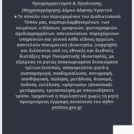
Προγραμματισμού & Οργάνωσης
(Μηχανογράφηση)
Δήμου Δάφνης-Υμηττού
🔸Το σύνολο του περιεχομένου του Διαδικτυακού
Τόπου μας, συμπεριλαμβανομένων, των
κειμένων, ειδήσεων, γραφικών, φωτογραφιών,
σχεδιαγραμμάτων, απεικονίσεων, παρεχόμενων
υπηρεσιών και γενικά κάθε είδους αρχείων,
αποτελούν πνευματική ιδιοκτησία, (copyright)
και διέπονται από τις εθνικές και διεθνείς
διατάξεις περί Πνευματικής Ιδιοκτησίας, με
εξαίρεση τα ρητώς αναγνωρισμένα δικαιώματα
τρίτων.
Συνεπώς, απαγορεύεται ρητά η
αναπαραγωγή, αναδημοσίευση, αντιγραφή,
αποθήκευση, πώληση, μετάδοση, διανομή,
έκδοση, εκτέλεση, «φόρτωση» (download),
μετάφραση, τροποποίηση με οποιονδήποτε
τρόπο, τμηματικά η περιληπτικά χωρίς τη ρητή
προηγούμενη έγγραφη συναίνεση του
dafni-
ymittos.gov.gr