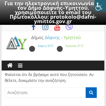
Για την ηλεκτρονική επικοινωνία με
τον Δήμο Δάφνης–Υμηττού,
χρησιμοποιείτε το email του
Πρωτοκόλλου:
protokolo@dafni-
Skip
Σάββατο, 8 Αυγούστου 2026
ymittos.gov.gr
to
content
Δήμος
Δάφνης
-
Υμηττού
Δάφνη
32°C
Υμηττός
31°C
Φαίνεται ότι δε βρήκαμε αυτό που ζητούσατε. Αν
θέλετε, δοκιμάστε την αναζήτηση.