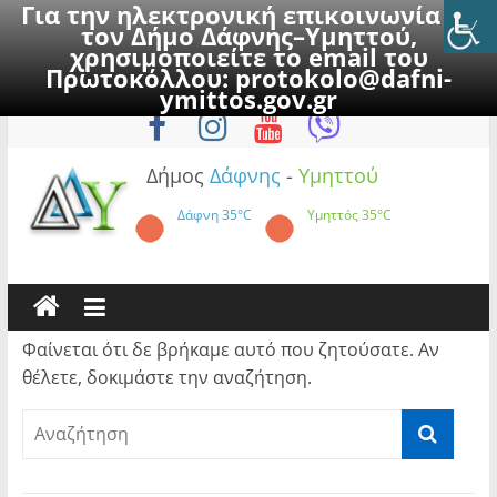
Για την ηλεκτρονική επικοινωνία με
τον Δήμο Δάφνης–Υμηττού,
χρησιμοποιείτε το email του
Πρωτοκόλλου:
protokolo@dafni-
Skip
Σάββατο, 8 Αυγούστου 2026
ymittos.gov.gr
to
content
Δήμος
Δάφνης
-
Υμηττού
Δάφνη
35°C
Υμηττός
35°C
Φαίνεται ότι δε βρήκαμε αυτό που ζητούσατε. Αν
θέλετε, δοκιμάστε την αναζήτηση.