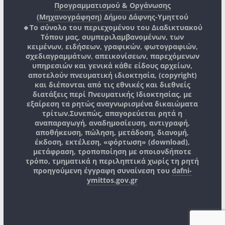
Προγραμματισμού & Οργάνωσης
(Μηχανογράφηση)
Δήμου Δάφνης-Υμηττού
🔸Το σύνολο του περιεχομένου του Διαδικτυακού
Τόπου μας, συμπεριλαμβανομένων, των
κειμένων, ειδήσεων, γραφικών, φωτογραφιών,
σχεδιαγραμμάτων, απεικονίσεων, παρεχόμενων
υπηρεσιών και γενικά κάθε είδους αρχείων,
αποτελούν πνευματική ιδιοκτησία, (copyright)
και διέπονται από τις εθνικές και διεθνείς
διατάξεις περί Πνευματικής Ιδιοκτησίας, με
εξαίρεση τα ρητώς αναγνωρισμένα δικαιώματα
τρίτων.
Συνεπώς, απαγορεύεται ρητά η
αναπαραγωγή, αναδημοσίευση, αντιγραφή,
αποθήκευση, πώληση, μετάδοση, διανομή,
έκδοση, εκτέλεση, «φόρτωση» (download),
μετάφραση, τροποποίηση με οποιονδήποτε
τρόπο, τμηματικά η περιληπτικά χωρίς τη ρητή
προηγούμενη έγγραφη συναίνεση του
dafni-
ymittos.gov.gr