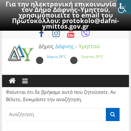
Για την ηλεκτρονική επικοινωνία με
τον Δήμο Δάφνης–Υμηττού,
χρησιμοποιείτε το email του
Πρωτοκόλλου:
protokolo@dafni-
Skip
Παρασκευή, 7 Αυγούστου 2026
ymittos.gov.gr
to
content
Δήμος
Δάφνης
-
Υμηττού
Δάφνη
28°C
Υμηττός
29°C
Φαίνεται ότι δε βρήκαμε αυτό που ζητούσατε. Αν
θέλετε, δοκιμάστε την αναζήτηση.