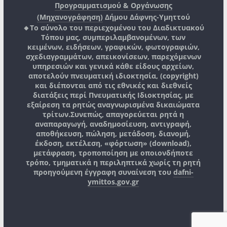
Προγραμματισμού & Οργάνωσης
(Μηχανογράφηση)
Δήμου Δάφνης-Υμηττού
🔸Το σύνολο του περιεχομένου του Διαδικτυακού
Τόπου μας, συμπεριλαμβανομένων, των
κειμένων, ειδήσεων, γραφικών, φωτογραφιών,
σχεδιαγραμμάτων, απεικονίσεων, παρεχόμενων
υπηρεσιών και γενικά κάθε είδους αρχείων,
αποτελούν πνευματική ιδιοκτησία, (copyright)
και διέπονται από τις εθνικές και διεθνείς
διατάξεις περί Πνευματικής Ιδιοκτησίας, με
εξαίρεση τα ρητώς αναγνωρισμένα δικαιώματα
τρίτων.
Συνεπώς, απαγορεύεται ρητά η
αναπαραγωγή, αναδημοσίευση, αντιγραφή,
αποθήκευση, πώληση, μετάδοση, διανομή,
έκδοση, εκτέλεση, «φόρτωση» (download),
μετάφραση, τροποποίηση με οποιονδήποτε
τρόπο, τμηματικά η περιληπτικά χωρίς τη ρητή
προηγούμενη έγγραφη συναίνεση του
dafni-
ymittos.gov.gr