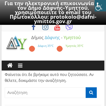
Για την ηλεκτρονική επικοινωνία με
τον Δήμο Δάφνης–Υμηττού,
χρησιμοποιείτε το email του
Πρωτοκόλλου:
protokolo@dafni-
Skip
Σάββατο, 8 Αυγούστου 2026
ymittos.gov.gr
to
content
Δήμος
Δάφνης
-
Υμηττού
Δάφνη
35°C
Υμηττός
35°C
Φαίνεται ότι δε βρήκαμε αυτό που ζητούσατε. Αν
θέλετε, δοκιμάστε την αναζήτηση.