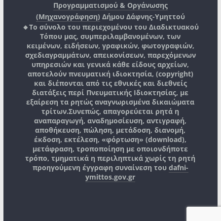
Προγραμματισμού & Οργάνωσης
(Μηχανογράφηση)
Δήμου Δάφνης-Υμηττού
🔸Το σύνολο του περιεχομένου του Διαδικτυακού
Τόπου μας, συμπεριλαμβανομένων, των
κειμένων, ειδήσεων, γραφικών, φωτογραφιών,
σχεδιαγραμμάτων, απεικονίσεων, παρεχόμενων
υπηρεσιών και γενικά κάθε είδους αρχείων,
αποτελούν πνευματική ιδιοκτησία, (copyright)
και διέπονται από τις εθνικές και διεθνείς
διατάξεις περί Πνευματικής Ιδιοκτησίας, με
εξαίρεση τα ρητώς αναγνωρισμένα δικαιώματα
τρίτων.
Συνεπώς, απαγορεύεται ρητά η
αναπαραγωγή, αναδημοσίευση, αντιγραφή,
αποθήκευση, πώληση, μετάδοση, διανομή,
έκδοση, εκτέλεση, «φόρτωση» (download),
μετάφραση, τροποποίηση με οποιονδήποτε
τρόπο, τμηματικά η περιληπτικά χωρίς τη ρητή
προηγούμενη έγγραφη συναίνεση του
dafni-
ymittos.gov.gr