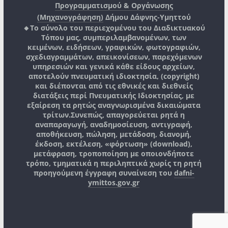
Προγραμματισμού & Οργάνωσης
(Μηχανογράφηση)
Δήμου Δάφνης-Υμηττού
🔸Το σύνολο του περιεχομένου του Διαδικτυακού
Τόπου μας, συμπεριλαμβανομένων, των
κειμένων, ειδήσεων, γραφικών, φωτογραφιών,
σχεδιαγραμμάτων, απεικονίσεων, παρεχόμενων
υπηρεσιών και γενικά κάθε είδους αρχείων,
αποτελούν πνευματική ιδιοκτησία, (copyright)
και διέπονται από τις εθνικές και διεθνείς
διατάξεις περί Πνευματικής Ιδιοκτησίας, με
εξαίρεση τα ρητώς αναγνωρισμένα δικαιώματα
τρίτων.
Συνεπώς, απαγορεύεται ρητά η
αναπαραγωγή, αναδημοσίευση, αντιγραφή,
αποθήκευση, πώληση, μετάδοση, διανομή,
έκδοση, εκτέλεση, «φόρτωση» (download),
μετάφραση, τροποποίηση με οποιονδήποτε
τρόπο, τμηματικά η περιληπτικά χωρίς τη ρητή
προηγούμενη έγγραφη συναίνεση του
dafni-
ymittos.gov.gr