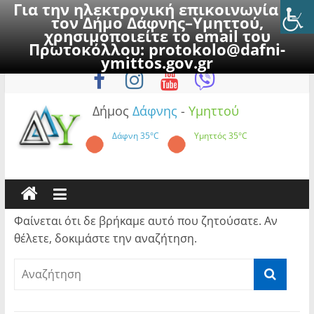
Για την ηλεκτρονική επικοινωνία με
τον Δήμο Δάφνης–Υμηττού,
χρησιμοποιείτε το email του
Πρωτοκόλλου:
protokolo@dafni-
Skip
Σάββατο, 8 Αυγούστου 2026
ymittos.gov.gr
to
content
Δήμος
Δάφνης
-
Υμηττού
Δάφνη
35°C
Υμηττός
35°C
Φαίνεται ότι δε βρήκαμε αυτό που ζητούσατε. Αν
θέλετε, δοκιμάστε την αναζήτηση.