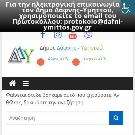
Για την ηλεκτρονική επικοινωνία με
τον Δήμο Δάφνης–Υμηττού,
χρησιμοποιείτε το email του
Πρωτοκόλλου:
protokolo@dafni-
Skip
Κυριακή, 9 Αυγούστου 2026
ymittos.gov.gr
to
content
Δήμος
Δάφνης
-
Υμηττού
Δάφνη
29°C
Υμηττός
29°C
Φαίνεται ότι δε βρήκαμε αυτό που ζητούσατε. Αν
θέλετε, δοκιμάστε την αναζήτηση.