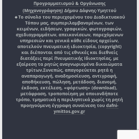
Προγραμματισμού & Οργάνωσης
(Μηχανογράφηση)
Δήμου Δάφνης-Υμηττού
🔸Το σύνολο του περιεχομένου του Διαδικτυακού
Τόπου μας, συμπεριλαμβανομένων, των
κειμένων, ειδήσεων, γραφικών, φωτογραφιών,
σχεδιαγραμμάτων, απεικονίσεων, παρεχόμενων
υπηρεσιών και γενικά κάθε είδους αρχείων,
αποτελούν πνευματική ιδιοκτησία, (copyright)
και διέπονται από τις εθνικές και διεθνείς
διατάξεις περί Πνευματικής Ιδιοκτησίας, με
εξαίρεση τα ρητώς αναγνωρισμένα δικαιώματα
τρίτων.
Συνεπώς, απαγορεύεται ρητά η
αναπαραγωγή, αναδημοσίευση, αντιγραφή,
αποθήκευση, πώληση, μετάδοση, διανομή,
έκδοση, εκτέλεση, «φόρτωση» (download),
μετάφραση, τροποποίηση με οποιονδήποτε
τρόπο, τμηματικά η περιληπτικά χωρίς τη ρητή
προηγούμενη έγγραφη συναίνεση του
dafni-
ymittos.gov.gr