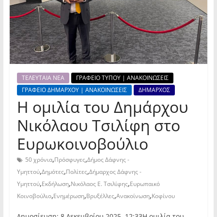
ΤΕΛΕΥΤΑΙΑ ΝΕΑ
ΓΡΑΦΕΙΟ ΤΥΠΟΥ | ΑΝΑΚΟΙΝΩΣΕΙΣ
ΓΡΑΦΕΙΟ ΔΗΜΑΡΧΟΥ | ΑΝΑΚΟΙΝΩΣΕΙΣ
ΔΗΜΑΡΧΟΣ
Η ομιλία του Δημάρχου
Νικόλαου Τσιλίφη στο
Ευρωκοινοβούλιο
,
,
50 χρόνια
Πρόσφυγες
Δήμος Δάφνης -
,
,
,
Υμηττού
Δημότες
Πολίτες
Δήμαρχος Δάφνης -
,
,
,
Υμηττού
Εκδήλωση
Νικόλαος Ε. Τσιλίφης
Ευρωπαικό
,
,
,
,
Κοινοβούλιο
Ενημέρωση
Βρυξέλλες
Ανακοίνωση
Κοφίνου
Δημοσίευση: 8 Δεκεμβρίου 2025, 12:33Η ομιλία του