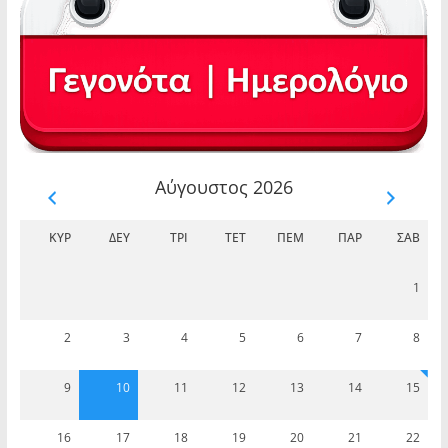
Αύγουστος 2026
ΚΥΡ
ΔΕΥ
ΤΡΊ
ΤΕΤ
ΠΈΜ
ΠΑΡ
ΣΆΒ
1
2
3
4
5
6
7
8
9
10
11
12
13
14
15
16
17
18
19
20
21
22