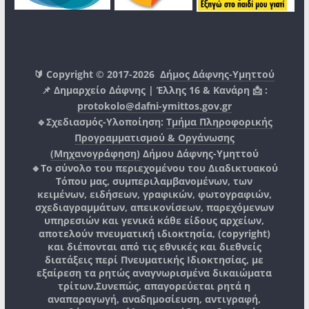
🔰 Copyright © 2017-2026
Δήμος Δάφνης-Υμηττού
📌 Δημαρχείο Δάφνης | Έλλης 16 & Κανάρη 📩 :
protokolo@dafni-ymittos.gov.gr
🔹Σχεδιασμός-Υλοποίηση:
Τμήμα Πληροφορικής
Προγραμματισμού & Οργάνωσης
(Μηχανογράφηση)
Δήμου Δάφνης-Υμηττού
🔸Το σύνολο του περιεχομένου του Διαδικτυακού
Τόπου μας, συμπεριλαμβανομένων, των
κειμένων, ειδήσεων, γραφικών, φωτογραφιών,
σχεδιαγραμμάτων, απεικονίσεων, παρεχόμενων
υπηρεσιών και γενικά κάθε είδους αρχείων,
αποτελούν πνευματική ιδιοκτησία, (copyright)
και διέπονται από τις εθνικές και διεθνείς
διατάξεις περί Πνευματικής Ιδιοκτησίας, με
εξαίρεση τα ρητώς αναγνωρισμένα δικαιώματα
τρίτων.
Συνεπώς, απαγορεύεται ρητά η
αναπαραγωγή, αναδημοσίευση, αντιγραφή,