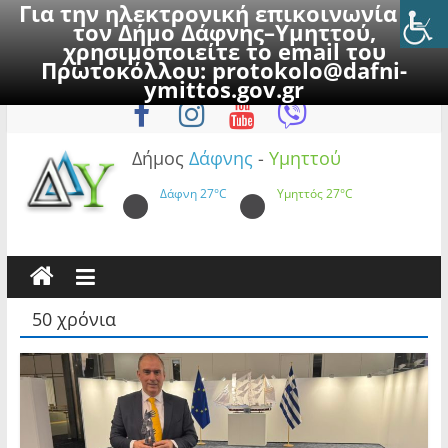
Για την ηλεκτρονική επικοινωνία με
τον Δήμο Δάφνης–Υμηττού,
χρησιμοποιείτε το email του
Πρωτοκόλλου:
protokolo@dafni-
Skip
Δευτέρα, 10 Αυγούστου 2026
ymittos.gov.gr
to
content
Δήμος
Δάφνης
-
Υμηττού
Δάφνη
27°C
Υμηττός
27°C
50 χρόνια