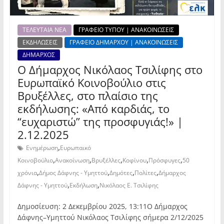
ΤΕΛΕΥΤΑΙΑ ΝΕΑ
ΓΡΑΦΕΙΟ ΤΥΠΟΥ | ΑΝΑΚΟΙΝΩΣΕΙΣ
ΕΚΔΗΛΩΣΕΙΣ
ΓΡΑΦΕΙΟ ΔΗΜΑΡΧΟΥ | ΑΝΑΚΟΙΝΩΣΕΙΣ
ΔΗΜΑΡΧΟΣ
Ο Δήμαρχος Νικόλαος Τσιλίφης στο
Ευρωπαϊκό Κοινοβούλιο στις
Βρυξέλλες, στο πλαίσιο της
εκδήλωσης: «Από καρδιάς, το
“ευχαριστώ” της προσφυγιάς!» |
2.12.2025
,
Ενημέρωση
Ευρωπαικό
,
,
,
,
,
Κοινοβούλιο
Ανακοίνωση
Βρυξέλλες
Κοφίνου
Πρόσφυγες
50
,
,
,
,
χρόνια
Δήμος Δάφνης - Υμηττού
Δημότες
Πολίτες
Δήμαρχος
,
,
Δάφνης - Υμηττού
Εκδήλωση
Νικόλαος Ε. Τσιλίφης
Δημοσίευση: 2 Δεκεμβρίου 2025, 13:11Ο Δήμαρχος
Δάφνης–Υμηττού Νικόλαος Τσιλίφης σήμερα 2/12/2025