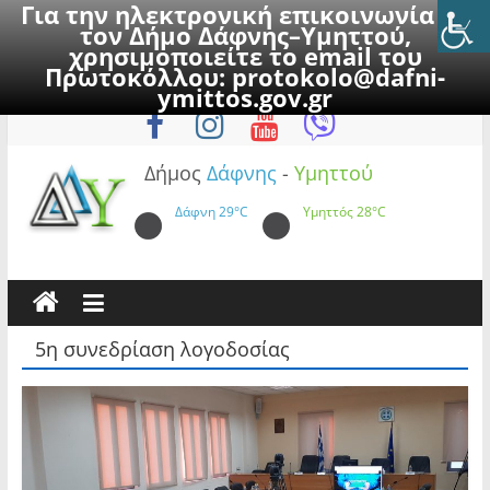
Για την ηλεκτρονική επικοινωνία με
τον Δήμο Δάφνης–Υμηττού,
χρησιμοποιείτε το email του
Πρωτοκόλλου:
protokolo@dafni-
Skip
Παρασκευή, 7 Αυγούστου 2026
ymittos.gov.gr
to
content
Δήμος
Δάφνης
-
Υμηττού
Δάφνη
29°C
Υμηττός
28°C
5η συνεδρίαση λογοδοσίας