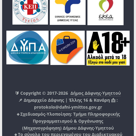
🔰 Copyright © 2017-2026
Δήμος Δάφνης-Υμηττού
📌 Δημαρχείο Δάφνης | Έλλης 16 & Κανάρη 📩 :
protokolo@dafni-ymittos.gov.gr
🔹Σχεδιασμός-Υλοποίηση:
Τμήμα Πληροφορικής
Προγραμματισμού & Οργάνωσης
(Μηχανογράφηση)
Δήμου Δάφνης-Υμηττού
🔸Το σύνολο του περιεχομένου του Διαδικτυακού