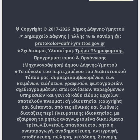
🔰 Copyright © 2017-2026
Δήμος Δάφνης-Υμηττού
📌 Δημαρχείο Δάφνης | Έλλης 16 & Κανάρη 📩 :
protokolo@dafni-ymittos.gov.gr
🔹Σχεδιασμός-Υλοποίηση:
Τμήμα Πληροφορικής
Προγραμματισμού & Οργάνωσης
(Μηχανογράφηση)
Δήμου Δάφνης-Υμηττού
🔸Το σύνολο του περιεχομένου του Διαδικτυακού
Τόπου μας, συμπεριλαμβανομένων, των
κειμένων, ειδήσεων, γραφικών, φωτογραφιών,
σχεδιαγραμμάτων, απεικονίσεων, παρεχόμενων
υπηρεσιών και γενικά κάθε είδους αρχείων,
αποτελούν πνευματική ιδιοκτησία, (copyright)
και διέπονται από τις εθνικές και διεθνείς
διατάξεις περί Πνευματικής Ιδιοκτησίας, με
εξαίρεση τα ρητώς αναγνωρισμένα δικαιώματα
τρίτων.
Συνεπώς, απαγορεύεται ρητά η
αναπαραγωγή, αναδημοσίευση, αντιγραφή,
αποθήκευση, πώληση, μετάδοση, διανομή,