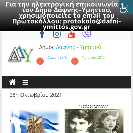
Για την ηλεκτρονική επικοινωνία με
τον Δήμο Δάφνης–Υμηττού,
χρησιμοποιείτε το email του
Πρωτοκόλλου:
protokolo@dafni-
Skip
Σάββατο, 8 Αυγούστου 2026
ymittos.gov.gr
to
content
Δήμος
Δάφνης
-
Υμηττού
Δάφνη
28°C
Υμηττός
28°C
28η Οκτωβρίου 2021