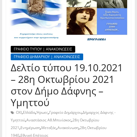
ΓΡΑΦΕΙΟ ΤΥΠΟΥ | ΑΝΑΚΟΙΝΩΣΕΙΣ
ΓΡΑΦΕΙΟ ΔΗΜΑΡΧΟΥ | ΑΝΑΚΟΙΝΩΣΕΙΣ
Δελτίο τύπου 19.10.2021
– 28η Οκτωβρίου 2021
στον Δήμο Δάφνης –
Υμηττού
,
,
,
,
ΟΧΙ
Ελλάδα
Ήρωες
Γραφείο Δημάρχου
Δήμαρχος Δάφνης -
,
,
Υμηττού
Αναστάσιος Αθ.Μπινίσκος
28η Οκτωβρίου
,
,
,
,
2021
Ενημέρωση
Μεταξάς
Ανακοίνωση
28η Οκτωβρίου
,
1940
Εθνική Επέτειος