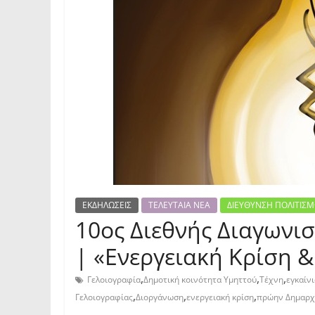
ΕΚΔΗΛΩΣΕΙΣ
ΤΕΛΕΥΤΑΙΑ ΝΕΑ
ΔΙΕΥΘΥΝΣΗ ΠΟΛΙΤΙΣ
10ος Διεθνής Διαγωνι
| «Ενεργειακή Κρίση 
,
,
,
Γελοιογραφία
Δημοτική κοινότητα Υμηττού
Τέχνη
εγκαίν
,
,
,
Γελοιογραφίας
Διοργάνωση
ενεργειακή κρίση
πρώην Δημαρχ