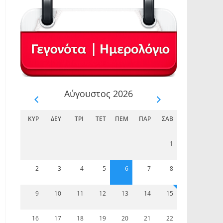
Αύγουστος 2026
ΚΥΡ
ΔΕΥ
ΤΡΊ
ΤΕΤ
ΠΈΜ
ΠΑΡ
ΣΆΒ
1
2
3
4
5
6
7
8
9
10
11
12
13
14
15
16
17
18
19
20
21
22