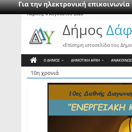
Για την ηλεκτρονική επικοινωνία
Skip
Πέμπτη, 6 Αυγούστου 2026
to
Δήμος
Δάφ
content
«Επίσημη ιστοσελίδα του Δήμο
Ο ΔΗΜΟΣ
ΔΗΜΟΤΙΚΗ ΑΡΧΗ
ΑΝΑΚΟΙΝΩΣ
10η χρονιά