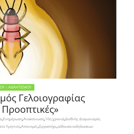
ΜΟΥ | ΑΘΛΗΤΙΣΜΟΥ
σμός Γελοιογραφίας
& Προοπτικές»
,
,
,
,
ια
Ενημέρωση
Ανακοίνωση
10η χρονιά
Διεθνής Διαγωνισμός
,
,
,
είο Υμηττού
Απονομές
Εργαστήρι
αίθουσα εκδηλώσεων