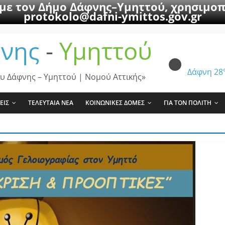
 με τον Δήμο Δάφνης–Υμηττού, χρησιμοπ
protokolo@dafni-ymittos.gov.gr
νης
-
Υμηττού
Δάφνη
28
υ Δάφνης – Υμηττού | Νομού Αττικής»
ΕΙΣ
ΤΕΛΕΥΤΑΙΑ ΝΕΑ
ΚΟΙΝΩΝΙΚΕΣ ΔΟΜΕΣ
ΓΙΑ ΤΟΝ ΠΟΛΙΤΗ