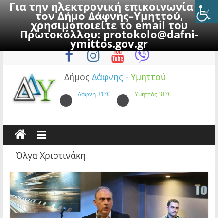
Για την ηλεκτρονική επικοινωνία με
τον Δήμο Δάφνης–Υμηττού,
χρησιμοποιείτε το email του
Πρωτοκόλλου:
protokolo@dafni-
Skip
Παρασκευή, 7 Αυγούστου 2026
ymittos.gov.gr
to
content
Δήμος
Δάφνης
-
Υμηττού
Δάφνη
31°C
Υμηττός
31°C
Όλγα Χριστινάκη