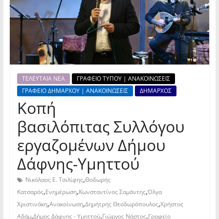
ΤΕΛΕΥΤΑΙΑ ΝΕΑ
ΓΡΑΦΕΙΟ ΤΥΠΟΥ | ΑΝΑΚΟΙΝΩΣΕΙΣ
ΓΡΑΦΕΙΟ ΔΗΜΑΡΧΟΥ | ΑΝΑΚΟΙΝΩΣΕΙΣ
ΔΗΜΑΡΧΟΣ
Κοπή
βασιλόπιτας Συλλόγου
εργαζομένων Δήμου
Δάφνης-Υμηττού
,
Νικόλαος Ε. Τσιλίφης
Θοδωρής
,
,
,
Κατσαρός
Ενημέρωση
Κωνσταντίνος Σαμάντης
Όλγα
,
,
,
Χριστινάκη
Ανακοίνωση
Δημήτρης Θεοδωρόπουλος
Χρήστος
,
,
,
Αδάμ
Δήμος Δάφνης - Υμηττού
Γιώργος Νάστος
Γραφείο