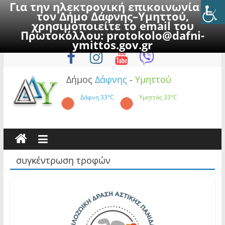
Για την ηλεκτρονική επικοινωνία με
τον Δήμο Δάφνης–Υμηττού,
χρησιμοποιείτε το email του
Πρωτοκόλλου:
protokolo@dafni-
Skip
Κυριακή, 9 Αυγούστου 2026
ymittos.gov.gr
to
content
Δήμος
Δάφνης
-
Υμηττού
Δάφνη
33°C
Υμηττός
33°C
συγκέντρωση τροφών