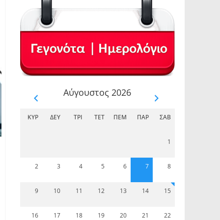
Αύγουστος 2026
ΚΥΡ
ΔΕΥ
ΤΡΊ
ΤΕΤ
ΠΈΜ
ΠΑΡ
ΣΆΒ
1
2
3
4
5
6
7
8
9
10
11
12
13
14
15
16
17
18
19
20
21
22