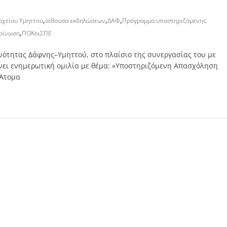
,
,
,
χείου Υμηττού
αίθουσα εκδηλώσεων
ΔΑΦ
Πρόγραμμα υποστηριζόμενης
,
οίνωση
ΠΟΚοιΣΠΕ
ινότητας Δάφνης–Υμηττού, στο πλαίσιο της συνεργασίας του με
ώνει ενημερωτική ομιλία με θέμα: «Υποστηριζόμενη Απασχόληση
 Άτομα