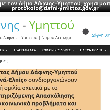
 με τον Δήμο Δάφνης–Υμηττού, χρησιμοπ
protokolo@dafni-ymittos.gov.gr
νης
-
Υμηττού
Δάφνη
30
υ Δάφνης – Υμηττού | Νομού Αττικής»
ΕΙΣ
ΤΕΛΕΥΤΑΙΑ ΝΕΑ
ΚΟΙΝΩΝΙΚΕΣ ΔΟΜΕΣ
ΓΙΑ ΤΟΝ ΠΟΛΙΤΗ
ησης