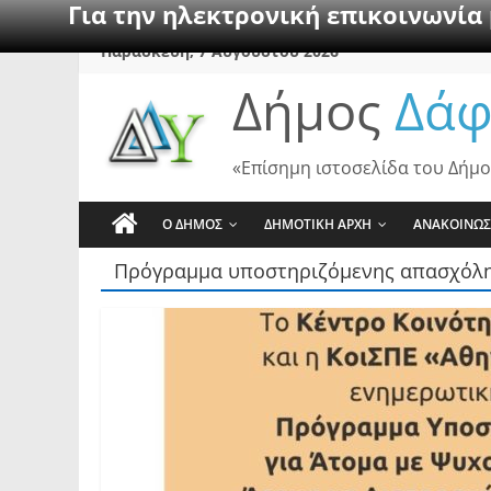
Για την ηλεκτρονική επικοινωνία
Skip
Παρασκευή, 7 Αυγούστου 2026
to
Δήμος
Δάφ
content
«Επίσημη ιστοσελίδα του Δήμο
Ο ΔΗΜΟΣ
ΔΗΜΟΤΙΚΗ ΑΡΧΗ
ΑΝΑΚΟΙΝΩΣ
Πρόγραμμα υποστηριζόμενης απασχόλ