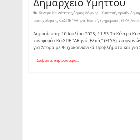
Δημαρχείο Υμηττού
,
,
Κέντρο Κοινότητας
Δήμος Δάφνης - Υμηττού
πρωήν Δημαρ
,
,
,
,
απασχόλησης
ΚοιΣΠΕ "Αθηνά–Ελπίς"
Ενημέρωση
ΕΓΥΑ
Ανακ
Δημοσίευση: 10 Ιουλίου 2025, 11:53 Το Κέντρο Κο
τον φορέα ΚοιΣΠΕ “Αθηνά–Ελπίς” (ΕΓΥΑ), διοργαν
για Άτομα με Ψυχοκοινωνικά Προβλήματα και για
Διαβάστε περισσότερα...