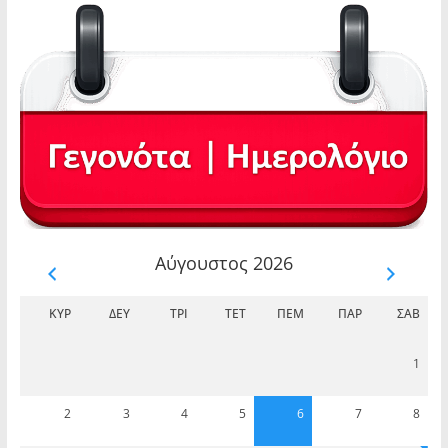
Αύγουστος 2026
ΚΥΡ
ΔΕΥ
ΤΡΊ
ΤΕΤ
ΠΈΜ
ΠΑΡ
ΣΆΒ
1
2
3
4
5
6
7
8