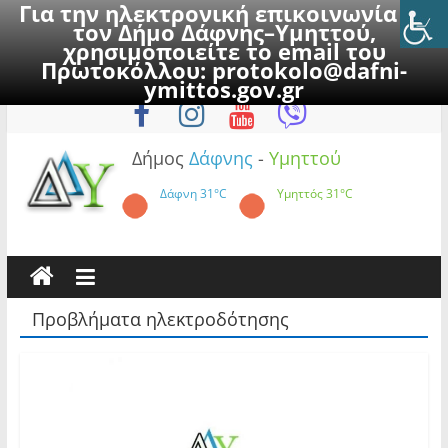
Για την ηλεκτρονική επικοινωνία με
τον Δήμο Δάφνης–Υμηττού,
χρησιμοποιείτε το email του
Πρωτοκόλλου:
protokolo@dafni-
Skip
Πέμπτη, 6 Αυγούστου 2026
ymittos.gov.gr
to
content
Δήμος
Δάφνης
-
Υμηττού
Δάφνη
31°C
Υμηττός
31°C
Προβλήματα ηλεκτροδότησης