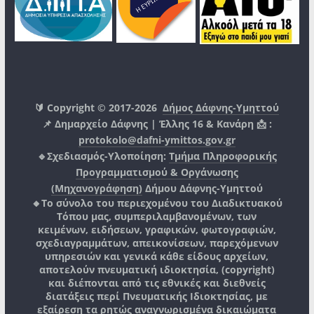
🔰 Copyright © 2017-2026
Δήμος Δάφνης-Υμηττού
📌 Δημαρχείο Δάφνης | Έλλης 16 & Κανάρη 📩 :
protokolo@dafni-ymittos.gov.gr
🔹Σχεδιασμός-Υλοποίηση:
Τμήμα Πληροφορικής
Προγραμματισμού & Οργάνωσης
(Μηχανογράφηση)
Δήμου Δάφνης-Υμηττού
🔸Το σύνολο του περιεχομένου του Διαδικτυακού
Τόπου μας, συμπεριλαμβανομένων, των
κειμένων, ειδήσεων, γραφικών, φωτογραφιών,
σχεδιαγραμμάτων, απεικονίσεων, παρεχόμενων
υπηρεσιών και γενικά κάθε είδους αρχείων,
αποτελούν πνευματική ιδιοκτησία, (copyright)
και διέπονται από τις εθνικές και διεθνείς
διατάξεις περί Πνευματικής Ιδιοκτησίας, με
εξαίρεση τα ρητώς αναγνωρισμένα δικαιώματα