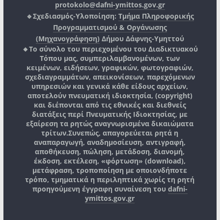
protokolo@dafni-ymittos.gov.gr
🔹Σχεδιασμός-Υλοποίηση:
Τμήμα Πληροφορικής
Προγραμματισμού & Οργάνωσης
(Μηχανογράφηση)
Δήμου Δάφνης-Υμηττού
🔸Το σύνολο του περιεχομένου του Διαδικτυακού
Τόπου μας, συμπεριλαμβανομένων, των
κειμένων, ειδήσεων, γραφικών, φωτογραφιών,
σχεδιαγραμμάτων, απεικονίσεων, παρεχόμενων
υπηρεσιών και γενικά κάθε είδους αρχείων,
αποτελούν πνευματική ιδιοκτησία, (copyright)
και διέπονται από τις εθνικές και διεθνείς
διατάξεις περί Πνευματικής Ιδιοκτησίας, με
εξαίρεση τα ρητώς αναγνωρισμένα δικαιώματα
τρίτων.
Συνεπώς, απαγορεύεται ρητά η
αναπαραγωγή, αναδημοσίευση, αντιγραφή,
αποθήκευση, πώληση, μετάδοση, διανομή,
έκδοση, εκτέλεση, «φόρτωση» (download),
μετάφραση, τροποποίηση με οποιονδήποτε
τρόπο, τμηματικά η περιληπτικά χωρίς τη ρητή
προηγούμενη έγγραφη συναίνεση του
dafni-
ymittos.gov.gr