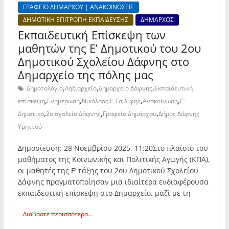
ΓΡΑΦΕΙΟ ΔΗΜΑΡΧΟΥ | ΑΝΑΚΟΙΝΩΣΕΙΣ
ΔΗΜΟΤΙΚΗ ΕΠΙΤΡΟΠΗ ΕΚΠΑΙΔΕΥΣΗΣ
ΔΗΜΑΡΧΟΣ
Εκπαιδευτική Επίσκεψη των
μαθητών της Ε’ Δημοτικού του 2ου
Δημοτικού Σχολείου Δάφνης στο
Δημαρχείο της πόλης μας
,
,
,
Δημοτολόγιο
Ληξιαρχείο
Δημαρχείο Δάφνης
Εκπαιδευτική
,
,
,
,
επίσκεψη
Ενημέρωση
Νικόλαος Ε Τσιλίφης
Ανακοίνωση
Ε’
,
,
,
Δημοτικο
2ο σχολείο Δάφνης
Γραφείο Δημάρχου
Δήμος Δάφνης
Υμηττού
Δημοσίευση: 28 Νοεμβρίου 2025, 11:20Στο πλαίσιο του
μαθήματος της Κοινωνικής και Πολιτικής Αγωγής (ΚΠΑ),
οι μαθητές της Ε’ τάξης του 2ου Δημοτικού Σχολείου
Δάφνης πραγματοποίησαν μια ιδιαίτερα ενδιαφέρουσα
εκπαιδευτική επίσκεψη στο Δημαρχείο, μαζί με τη
Διαβάστε περισσότερα...