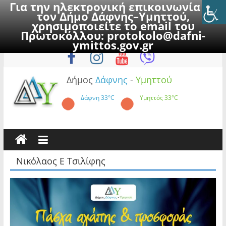
Για την ηλεκτρονική επικοινωνία με
τον Δήμο Δάφνης–Υμηττού,
χρησιμοποιείτε το email του
Πρωτοκόλλου:
protokolo@dafni-
Skip
Κυριακή, 9 Αυγούστου 2026
ymittos.gov.gr
to
content
Δήμος
Δάφνης
-
Υμηττού
Δάφνη
33°C
Υμηττός
33°C
Νικόλαος Ε Τσιλίφης