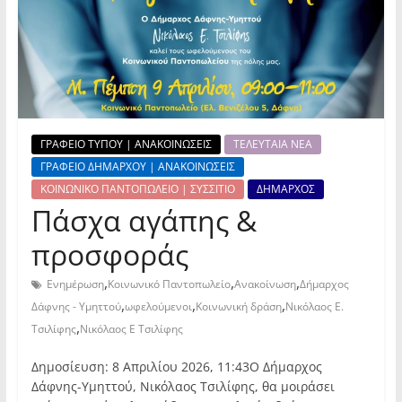
ΓΡΑΦΕΙΟ ΤΥΠΟΥ | ΑΝΑΚΟΙΝΩΣΕΙΣ
ΤΕΛΕΥΤΑΙΑ ΝΕΑ
ΓΡΑΦΕΙΟ ΔΗΜΑΡΧΟΥ | ΑΝΑΚΟΙΝΩΣΕΙΣ
ΚΟΙΝΩΝΙΚΟ ΠΑΝΤΟΠΩΛΕΙΟ | ΣΥΣΣΙΤΙΟ
ΔΗΜΑΡΧΟΣ
Πάσχα αγάπης &
προσφοράς
,
,
,
Ενημέρωση
Κοινωνικό Παντοπωλείο
Ανακοίνωση
Δήμαρχος
,
,
,
Δάφνης - Υμηττού
ωφελούμενοι
Κοινωνική δράση
Νικόλαος Ε.
,
Τσιλίφης
Νικόλαος Ε Τσιλίφης
Δημοσίευση: 8 Απριλίου 2026, 11:43Ο Δήμαρχος
Δάφνης-Υμηττού, Νικόλαος Τσιλίφης, θα μοιράσει