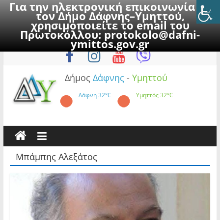
Για την ηλεκτρονική επικοινωνία με
τον Δήμο Δάφνης–Υμηττού,
χρησιμοποιείτε το email του
Πρωτοκόλλου:
protokolo@dafni-
Skip
Παρασκευή, 7 Αυγούστου 2026
ymittos.gov.gr
to
content
Δήμος
Δάφνης
-
Υμηττού
Δάφνη
32°C
Υμηττός
32°C
Μπάμπης Αλεξάτος