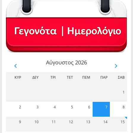
Αύγουστος 2026
ΚΥΡ
ΔΕΥ
ΤΡΊ
ΤΕΤ
ΠΈΜ
ΠΑΡ
ΣΆΒ
1
2
3
4
5
6
7
8
9
10
11
12
13
14
15