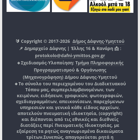
🔰 Copyright © 2017-2026
Δήμος Δάφνης-Υμηττού
📌 Δημαρχείο Δάφνης | Έλλης 16 & Κανάρη 📩 :
protokolo@dafni-ymittos.gov.gr
🔹Σχεδιασμός-Υλοποίηση:
Τμήμα Πληροφορικής
Προγραμματισμού & Οργάνωσης
(Μηχανογράφηση)
Δήμου Δάφνης-Υμηττού
🔸Το σύνολο του περιεχομένου του Διαδικτυακού
Τόπου μας, συμπεριλαμβανομένων, των
κειμένων, ειδήσεων, γραφικών, φωτογραφιών,
σχεδιαγραμμάτων, απεικονίσεων, παρεχόμενων
υπηρεσιών και γενικά κάθε είδους αρχείων,
αποτελούν πνευματική ιδιοκτησία, (copyright)
και διέπονται από τις εθνικές και διεθνείς
διατάξεις περί Πνευματικής Ιδιοκτησίας, με
εξαίρεση τα ρητώς αναγνωρισμένα δικαιώματα
τρίτων.
Συνεπώς, απαγορεύεται ρητά η