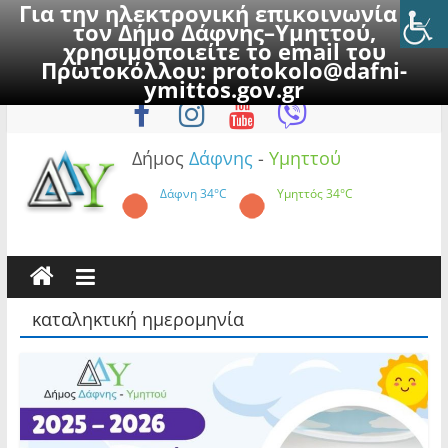
Για την ηλεκτρονική επικοινωνία με
τον Δήμο Δάφνης–Υμηττού,
χρησιμοποιείτε το email του
Πρωτοκόλλου:
protokolo@dafni-
Skip
Παρασκευή, 7 Αυγούστου 2026
ymittos.gov.gr
to
content
Δήμος
Δάφνης
-
Υμηττού
Δάφνη
34°C
Υμηττός
34°C
καταληκτική ημερομηνία