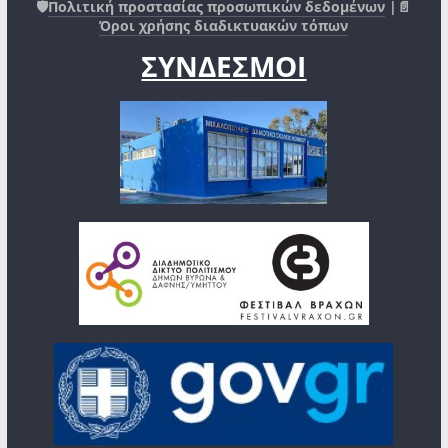
🛡️
Πολιτική προστασίας προσωπικών δεδομένων
|📄
Όροι χρήσης διαδικτυακών τόπων
ΣΥΝΔΕΣΜΟΙ