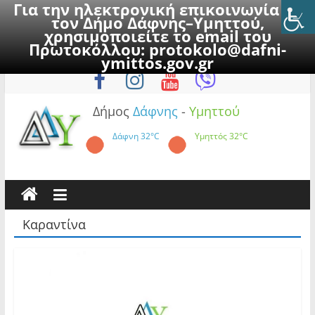
Για την ηλεκτρονική επικοινωνία με
τον Δήμο Δάφνης–Υμηττού,
χρησιμοποιείτε το email του
Πρωτοκόλλου:
protokolo@dafni-
Skip
Κυριακή, 9 Αυγούστου 2026
ymittos.gov.gr
to
content
Δήμος
Δάφνης
-
Υμηττού
Δάφνη
32°C
Υμηττός
32°C
Καραντίνα