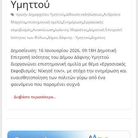
Υμηττού
,
,
πρωήν Δημαρχείου Υμηττού
αίθουσα εκδηλώσεων
Ανδριάνα
,
,
,
Μαγγίτα
επιστημονική ομιλία
Ενημέρωση
Εργασιακός
,
,
,
εκφοβισμός
Ανακοίνωση
Ιωάννης Μαρκέτος
Δημοτική Επιτροπή
,
,
Ισότητας των Φύλων
Δήμος Δάφνης - Υμηττού
Δημότες
Δημοσίευση: 16 Ιανουαρίου 2026, 09:18Η Δημοτική
Επιτροπή Ισότητας του Δήμου Δάφνης-Υμηττού
διοργανώνει επιστημονική ομιλία με θέμα «Εργασιακός
Εκφοβισμός: Νίκησέ τον!», με στόχο την ενημέρωση και
ευαισθητοποίηση των πολιτών γύρω από ένα
φαινόμενο που παραμένει συχνά
Διαβάστε περισσότερα...