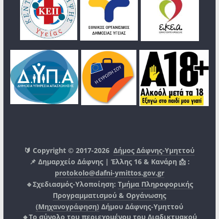
🔰 Copyright © 2017-2026
Δήμος Δάφνης-Υμηττού
📌 Δημαρχείο Δάφνης | Έλλης 16 & Κανάρη 📩 :
protokolo@dafni-ymittos.gov.gr
🔹Σχεδιασμός-Υλοποίηση:
Τμήμα Πληροφορικής
Προγραμματισμού & Οργάνωσης
(Μηχανογράφηση)
Δήμου Δάφνης-Υμηττού
🔸Το σύνολο του περιεχομένου του Διαδικτυακού