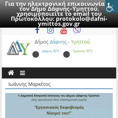
Για την ηλεκτρονική επικοινωνία με
τον Δήμο Δάφνης–Υμηττού,
χρησιμοποιείτε το email του
Πρωτοκόλλου:
protokolo@dafni-
Skip
Πέμπτη, 6 Αυγούστου 2026
ymittos.gov.gr
to
content
Δήμος
Δάφνης
-
Υμηττού
Δάφνη
30°C
Υμηττός
30°C
Ιωάννης Μαρκέτος