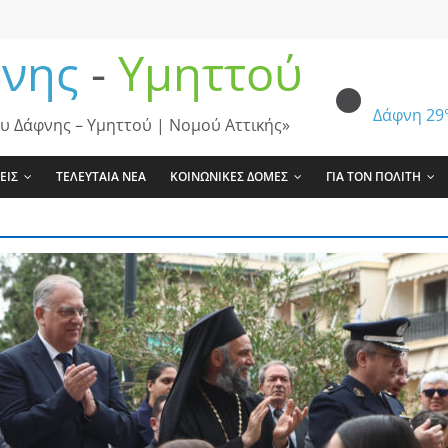
νης
-
Υμηττού
Δάφνη
29
υ Δάφνης – Υμηττού | Νομού Αττικής»
ΕΙΣ
ΤΕΛΕΥΤΑΙΑ ΝΕΑ
ΚΟΙΝΩΝΙΚΕΣ ΔΟΜΕΣ
ΓΙΑ ΤΟΝ ΠΟΛΙΤΗ