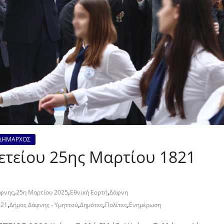
ΔΗΜΑΡΧΟΣ
ετείου 25ης Μαρτίου 1821
,
,
,
άφνης
25η Μαρτίου 2025
Εθνική Εορτή
Δάφνη
,
,
,
,
821
Δήμος Δάφνης - Υμηττού
Δημότες
Πολίτες
Ενημέρωση