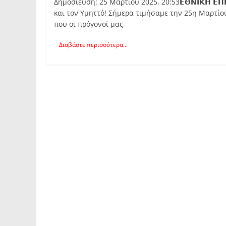
Δημοσίευση: 25 Μαρτίου 2025, 20:53𝝚𝝝𝝢𝝞𝝟𝝜 𝝚𝝥
και τον Υμηττό! Σήμερα τιμήσαμε την 25η Μαρτίου
που οι πρόγονοί μας
Διαβάστε περισσότερα...