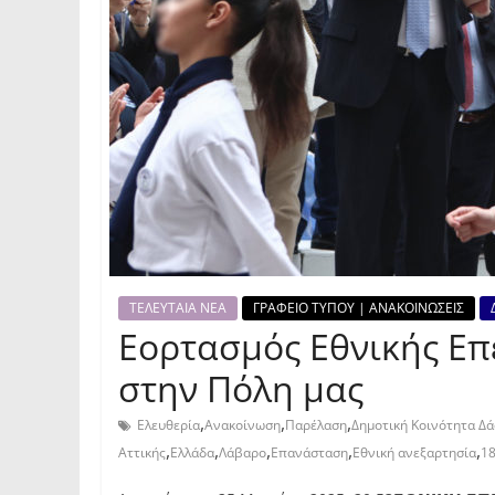
ΤΕΛΕΥΤΑΙΑ ΝΕΑ
ΓΡΑΦΕΙΟ ΤΥΠΟΥ | ΑΝΑΚΟΙΝΩΣΕΙΣ
Εορτασμός Εθνικής Επ
στην Πόλη μας
,
,
,
Ελευθερία
Ανακοίνωση
Παρέλαση
Δημοτική Κοινότητα Δ
,
,
,
,
,
Αττικής
Ελλάδα
Λάβαρο
Επανάσταση
Εθνική ανεξαρτησία
1