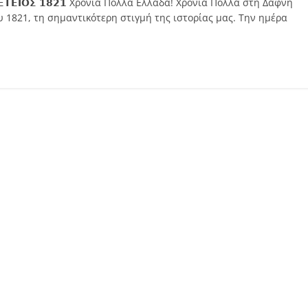
𝝚𝝩𝝚𝝞𝝤𝝨 𝟭𝟴𝟮𝟭 Χρόνια Πολλά Ελλάδα! Χρόνια Πολλά στη Δάφνη
 1821, τη σημαντικότερη στιγμή της ιστορίας μας. Την ημέρα