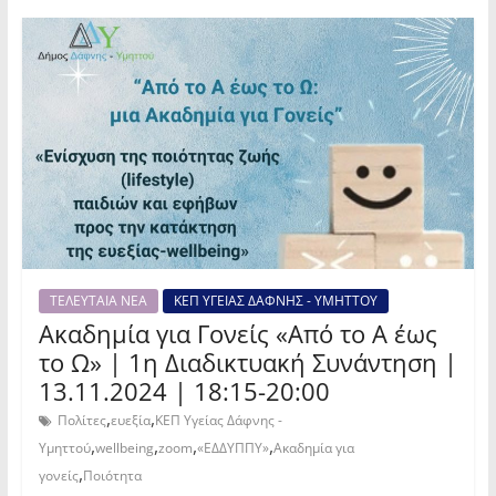
ΤΕΛΕΥΤΑΙΑ ΝΕΑ
ΚΕΠ ΥΓΕΙΑΣ ΔΑΦΝΗΣ - ΥΜΗΤΤΟΥ
Ακαδημία για Γονείς «Από το Α έως
το Ω» | 1η Διαδικτυακή Συνάντηση |
13.11.2024 | 18:15-20:00
,
,
Πολίτες
ευεξία
ΚΕΠ Υγείας Δάφνης -
,
,
,
,
Υμηττού
wellbeing
zoom
«ΕΔΔΥΠΠΥ»
Ακαδημία για
,
γονείς
Ποιότητα