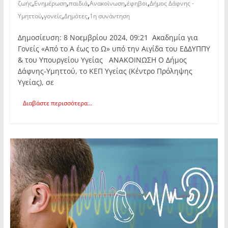
,
,
,
,
,
ζωής
Ενημέρωση
παιδιά
Ανακοίνωση
έφηβοι
Δήμος Δάφνης -
,
,
,
Υμηττού
γονείς
Δημότες
1η συνάντηση
Δημοσίευση: 8 Νοεμβρίου 2024, 09:21 Ακαδημία για
Γονείς «Από το Α έως το Ω» υπό την Αιγίδα του ΕΔΔΥΠΠΥ
& του Υπουργείου Υγείας ΑΝΑΚΟΙΝΩΣΗ Ο Δήμος
Δάφνης-Υμηττού, το ΚΕΠ Υγείας (Κέντρο Πρόληψης
Υγείας), σε
Διαβάστε περισσότερα...