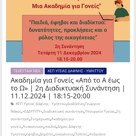
ΤΕΛΕΥΤΑΙΑ ΝΕΑ
ΚΕΠ ΥΓΕΙΑΣ ΔΑΦΝΗΣ - ΥΜΗΤΤΟΥ
Ακαδημία για Γονείς «Από το Α έως
το Ω» | 2η Διαδικτυακή Συνάντηση |
11.12.2024 | 18:15-20:00
,
,
ΚΕΠ Υγείας Δάφνης - Υμηττού
Διαδίκτυο
Γεώργιος
,
,
,
,
Νάκος
«ΕΔΔΥΠΠΥ»
διαδυκτιακή συνάντηση
Υπουργείο Υγείας
2η
,
,
συνάντηση
Ενημέρωση
Ακαδημία για
,
,
,
γονείς
Ανακοίνωση
παιδιά
Δήμος Δάφνης -
,
,
,
,
,
Υμηττού
έφηβοι
Δημότες
οικογένεια
Πολίτες
Ανδριάνα