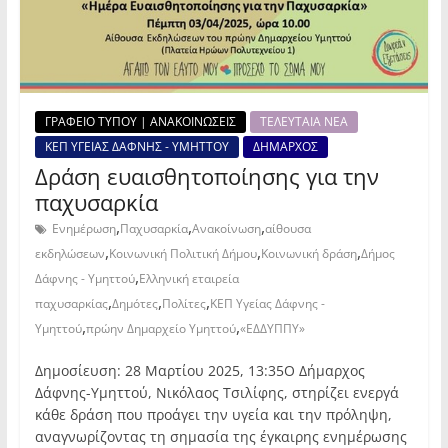
ΓΡΑΦΕΙΟ ΤΥΠΟΥ | ΑΝΑΚΟΙΝΩΣΕΙΣ
ΤΕΛΕΥΤΑΙΑ ΝΕΑ
ΚΕΠ ΥΓΕΙΑΣ ΔΑΦΝΗΣ - ΥΜΗΤΤΟΥ
ΔΗΜΑΡΧΟΣ
Δράση ευαισθητοποίησης για την
παχυσαρκία
,
,
,
Ενημέρωση
Παχυσαρκία
Ανακοίνωση
αίθουσα
,
,
,
εκδηλώσεων
Κοινωνική Πολιτική Δήμου
Κοινωνική δράση
Δήμος
,
Δάφνης - Υμηττού
Ελληνική εταιρεία
,
,
,
παχυσαρκίας
Δημότες
Πολίτες
ΚΕΠ Υγείας Δάφνης -
,
,
Υμηττού
πρώην Δημαρχείο Υμηττού
«ΕΔΔΥΠΠΥ»
Δημοσίευση: 28 Μαρτίου 2025, 13:35Ο Δήμαρχος
Δάφνης-Υμηττού, Νικόλαος Τσιλίφης, στηρίζει ενεργά
κάθε δράση που προάγει την υγεία και την πρόληψη,
αναγνωρίζοντας τη σημασία της έγκαιρης ενημέρωσης