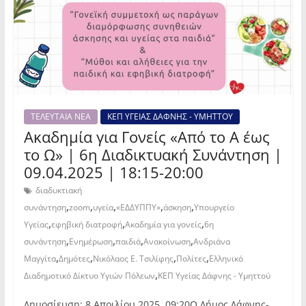
ΤΕΛΕΥΤΑΙΑ ΝΕΑ
ΚΕΠ ΥΓΕΙΑΣ ΔΑΦΝΗΣ - ΥΜΗΤΤΟΥ
Ακαδημία για Γονείς «Από το Α έως
το Ω» | 6η Διαδικτυακή Συνάντηση |
09.04.2025 | 18:15-20:00
διαδυκτιακή
,
,
,
,
,
συνάντηση
zoom
υγεία
«ΕΔΔΥΠΠΥ»
άσκηση
Υπουργείο
,
,
,
Υγείας
εφηβική διατροφή
Ακαδημία για γονείς
6η
,
,
,
,
συνάντηση
Ενημέρωση
παιδιά
Ανακοίνωση
Ανδριάνα
,
,
,
,
Μαγγίτα
Δημότες
Νικόλαος Ε. Τσιλίφης
Πολίτες
Ελληνικό
,
Διαδημοτικό Δίκτυο Υγιών Πόλεων
ΚΕΠ Υγείας Δάφνης - Υμηττού
Δημοσίευση: 8 Απριλίου 2025, 09:20Ο Δήμος Δάφνης-