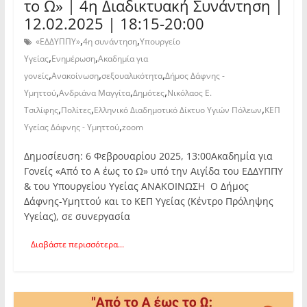
το Ω» | 4η Διαδικτυακή Συνάντηση |
12.02.2025 | 18:15-20:00
,
,
«ΕΔΔΥΠΠΥ»
4η συνάντηση
Υπουργείο
,
,
Υγείας
Ενημέρωση
Ακαδημία για
,
,
,
γονείς
Ανακοίνωση
σεξουαλικότητα
Δήμος Δάφνης -
,
,
,
Υμηττού
Ανδριάνα Μαγγίτα
Δημότες
Νικόλαος Ε.
,
,
,
Τσιλίφης
Πολίτες
Ελληνικό Διαδημοτικό Δίκτυο Υγιών Πόλεων
ΚΕΠ
,
Υγείας Δάφνης - Υμηττού
zoom
Δημοσίευση: 6 Φεβρουαρίου 2025, 13:00Ακαδημία για
Γονείς «Από το Α έως το Ω» υπό την Αιγίδα του ΕΔΔΥΠΠΥ
& του Υπουργείου Υγείας ΑΝΑΚΟΙΝΩΣΗ Ο Δήμος
Δάφνης-Υμηττού και το ΚΕΠ Υγείας (Κέντρο Πρόληψης
Υγείας), σε συνεργασία
Διαβάστε περισσότερα...