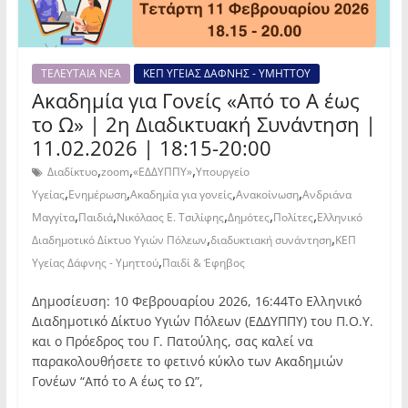
ΤΕΛΕΥΤΑΙΑ ΝΕΑ
ΚΕΠ ΥΓΕΙΑΣ ΔΑΦΝΗΣ - ΥΜΗΤΤΟΥ
Ακαδημία για Γονείς «Από το Α έως
το Ω» | 2η Διαδικτυακή Συνάντηση |
11.02.2026 | 18:15-20:00
,
,
,
Διαδίκτυο
zoom
«ΕΔΔΥΠΠΥ»
Υπουργείο
,
,
,
,
Υγείας
Ενημέρωση
Ακαδημία για γονείς
Ανακοίνωση
Ανδριάνα
,
,
,
,
,
Μαγγίτα
Παιδιά
Νικόλαος Ε. Τσιλίφης
Δημότες
Πολίτες
Ελληνικό
,
,
Διαδημοτικό Δίκτυο Υγιών Πόλεων
διαδυκτιακή συνάντηση
ΚΕΠ
,
Υγείας Δάφνης - Υμηττού
Παιδί & Έφηβος
Δημοσίευση: 10 Φεβρουαρίου 2026, 16:44Το Ελληνικό
Διαδημοτικό Δίκτυο Υγιών Πόλεων (ΕΔΔΥΠΠΥ) του Π.Ο.Υ.
και ο Πρόεδρος του Γ. Πατούλης, σας καλεί να
παρακολουθήσετε το φετινό κύκλο των Ακαδημιών
Γονέων “Από το Α έως το Ω”,