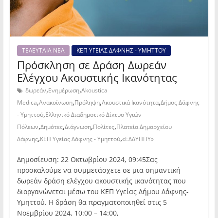
ΤΕΛΕΥΤΑΙΑ ΝΕΑ
ΚΕΠ ΥΓΕΙΑΣ ΔΑΦΝΗΣ - ΥΜΗΤΤΟΥ
Πρόσκληση σε Δράση Δωρεάν
Ελέγχου Ακουστικής Ικανότητας
,
,
δωρεάν
Ενημέρωση
Akoustica
,
,
,
,
Medica
Ανακοίνωση
Πρόληψη
Ακουστικά Ικανότητα
Δήμος Δάφνης
,
- Υμηττού
Ελληνικό Διαδημοτικό Δίκτυο Υγιών
,
,
,
,
Πόλεων
Δημότες
Διάγνωση
Πολίτες
Πλατεία Δημαρχείου
,
,
Δάφνης
ΚΕΠ Υγείας Δάφνης - Υμηττού
«ΕΔΔΥΠΠΥ»
Δημοσίευση: 22 Οκτωβρίου 2024, 09:45Σας
προσκαλούμε να συμμετάσχετε σε μια σημαντική
δωρεάν δράση ελέγχου ακουστικής ικανότητας που
διοργανώνεται μέσω του ΚΕΠ Υγείας Δήμου Δάφνης-
Υμηττού. Η δράση θα πραγματοποιηθεί στις 5
Νοεμβρίου 2024, 10:00 – 14:00,