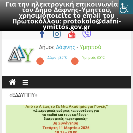
Για την ηλεκτρονική επικοινωνία με
τον Δήμο Δάφνης–Υμηττού,
χρησιμοποιείτε το email του
Πρωτοκόλλου:
protokolo@dafni-
Skip
Σάββατο, 8 Αυγούστου 2026
ymittos.gov.gr
to
content
Δήμος
Δάφνης
-
Υμηττού
Δάφνη
35°C
Υμηττός
35°C
«ΕΔΔΥΠΠΥ»