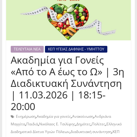
ΤΕΛΕΥΤΑΙΑ ΝΕΑ
ΚΕΠ ΥΓΕΙΑΣ ΔΑΦΝΗΣ - ΥΜΗΤΤΟΥ
Ακαδημία για Γονείς
«Από το Α έως το Ω» | 3η
Διαδικτυακή Συνάντηση
| 11.03.2026 | 18:15-
20:00
,
,
,
Ενημέρωση
Ακαδημία για γονείς
Ανακοίνωση
Ανδριάνα
,
,
,
,
,
Μαγγίτα
Παιδιά
Νικόλαος Ε. Τσιλίφης
Δημότες
Πολίτες
Ελληνικό
,
,
Διαδημοτικό Δίκτυο Υγιών Πόλεων
διαδυκτιακή συνάντηση
ΚΕΠ