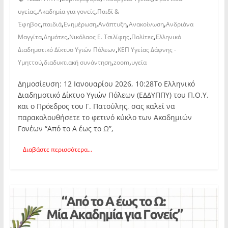
,
,
υγείας
Ακαδημία για γονείς
Παιδί &
,
,
,
,
,
Έφηβος
παιδιά
Ενημέρωση
Ανάπτυξη
Ανακοίνωση
Ανδριάνα
,
,
,
,
Μαγγίτα
Δημότες
Νικόλαος Ε. Τσιλίφης
Πολίτες
Ελληνικό
,
Διαδημοτικό Δίκτυο Υγιών Πόλεων
ΚΕΠ Υγείας Δάφνης -
,
,
,
Υμηττού
διαδυκτιακή συνάντηση
zoom
υγεία
Δημοσίευση: 12 Ιανουαρίου 2026, 10:28Το Ελληνικό
Διαδημοτικό Δίκτυο Υγιών Πόλεων (ΕΔΔΥΠΠΥ) του Π.Ο.Υ.
και ο Πρόεδρος του Γ. Πατούλης, σας καλεί να
παρακολουθήσετε το φετινό κύκλο των Ακαδημιών
Γονέων “Από το Α έως το Ω”,
Διαβάστε περισσότερα...