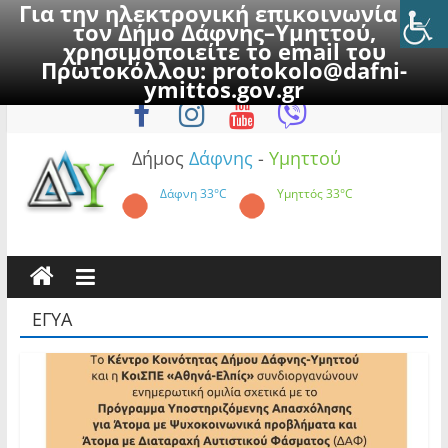
Για την ηλεκτρονική επικοινωνία με
τον Δήμο Δάφνης–Υμηττού,
χρησιμοποιείτε το email του
Πρωτοκόλλου:
protokolo@dafni-
Skip
Κυριακή, 9 Αυγούστου 2026
ymittos.gov.gr
to
content
Δήμος
Δάφνης
-
Υμηττού
Δάφνη
33°C
Υμηττός
33°C
ΕΓΥΑ