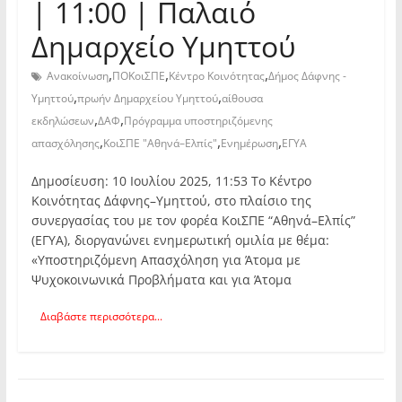
| 11:00 | Παλαιό
Δημαρχείο Υμηττού
,
,
,
Ανακοίνωση
ΠΟΚοιΣΠΕ
Κέντρο Κοινότητας
Δήμος Δάφνης -
,
,
Υμηττού
πρωήν Δημαρχείου Υμηττού
αίθουσα
,
,
εκδηλώσεων
ΔΑΦ
Πρόγραμμα υποστηριζόμενης
,
,
,
απασχόλησης
ΚοιΣΠΕ "Αθηνά–Ελπίς"
Ενημέρωση
ΕΓΥΑ
Δημοσίευση: 10 Ιουλίου 2025, 11:53 Το Κέντρο
Κοινότητας Δάφνης–Υμηττού, στο πλαίσιο της
συνεργασίας του με τον φορέα ΚοιΣΠΕ “Αθηνά–Ελπίς”
(ΕΓΥΑ), διοργανώνει ενημερωτική ομιλία με θέμα:
«Υποστηριζόμενη Απασχόληση για Άτομα με
Ψυχοκοινωνικά Προβλήματα και για Άτομα
Διαβάστε περισσότερα...