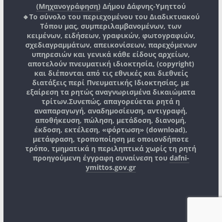
(Μηχανογράφηση)
Δήμου Δάφνης-Υμηττού
🔸Το σύνολο του περιεχομένου του Διαδικτυακού
Τόπου μας, συμπεριλαμβανομένων, των
κειμένων, ειδήσεων, γραφικών, φωτογραφιών,
σχεδιαγραμμάτων, απεικονίσεων, παρεχόμενων
υπηρεσιών και γενικά κάθε είδους αρχείων,
αποτελούν πνευματική ιδιοκτησία, (copyright)
και διέπονται από τις εθνικές και διεθνείς
διατάξεις περί Πνευματικής Ιδιοκτησίας, με
εξαίρεση τα ρητώς αναγνωρισμένα δικαιώματα
τρίτων.
Συνεπώς, απαγορεύεται ρητά η
αναπαραγωγή, αναδημοσίευση, αντιγραφή,
αποθήκευση, πώληση, μετάδοση, διανομή,
έκδοση, εκτέλεση, «φόρτωση» (download),
μετάφραση, τροποποίηση με οποιονδήποτε
τρόπο, τμηματικά η περιληπτικά χωρίς τη ρητή
προηγούμενη έγγραφη συναίνεση του
dafni-
ymittos.gov.gr