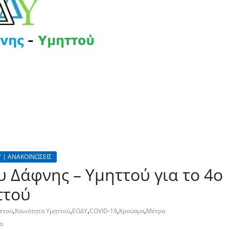
 | ΑΝΑΚΟΙΝΩΣΕΙΣ
 Δάφνης – Υμηττού για το 4ο
ττού
,
,
,
,
,
ηττού
Κοινότητα Υμηττού
ΕΟΔΥ
COVID-19
Κρούσμα
Μέτρα
α