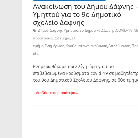
Ανακοίνωση του Δήμου Δάφνης 
Υμηττού για το 9ο Δημοτικό
σχολείο Δάφνης
,
,
,
Δήμος Δάφνης Υμηττού
9ο Δημοτικό Δάφνης
COVID-19
Μ
,
,
προστασίας
Δ2 τμήμα
ΣΤ1
,
,
,
,
,
τμήμα
Ενημέρωση
Κρούσματα
Ανακοίνωση
Απολύμανση
Πρ
σία
Ενημερωθήκαμε πριν λίγη ώρα για δύο
επιβεβαιωμένα κρούσματα covid-19 σε μαθητές/τρ
του 9ου Δημοτικού Σχολείου Δάφνης, σε δύο τμήμ
Διαβάστε περισσότερα...