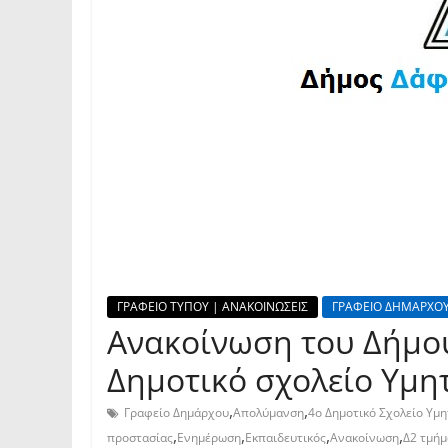
ΓΡΑΦΕΙΟ ΤΥΠΟΥ | ΑΝΑΚΟΙΝΩΣΕΙΣ
ΓΡΑΦΕΙΟ ΔΗΜΑΡΧΟΥ
Ανακοίνωση του Δήμου
Δημοτικό σχολείο Υμη
,
,
Γραφείο Δημάρχου
Απολύμανση
4ο Δημοτικό Σχολείο Υμ
,
,
,
,
προστασίας
Ενημέρωση
Εκπαιδευτικός
Ανακοίνωση
Δ2 τμήμ