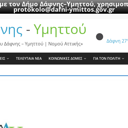
 με τον Δήμο Δάφνης–Υμηττού, χρησιμοπ
protokolo@dafni-ymittos.gov.gr
νης
-
Υμηττού
Δάφνη
27
υ Δάφνης – Υμηττού | Νομού Αττικής»
ΕΙΣ
ΤΕΛΕΥΤΑΙΑ ΝΕΑ
ΚΟΙΝΩΝΙΚΕΣ ΔΟΜΕΣ
ΓΙΑ ΤΟΝ ΠΟΛΙΤΗ