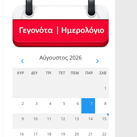
Αύγουστος 2026
ΚΥΡ
ΔΕΥ
ΤΡΊ
ΤΕΤ
ΠΈΜ
ΠΑΡ
ΣΆΒ
1
2
3
4
5
6
7
8
9
10
11
12
13
14
15
16
17
18
19
20
21
22