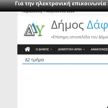
Για την ηλεκτρονική επικοινωνία
Skip
Παρασκευή, 7 Αυγούστου 2026
to
Δήμος
Δάφ
content
«Επίσημη ιστοσελίδα του Δήμο
Ο ΔΗΜΟΣ
ΔΗΜΟΤΙΚΗ ΑΡΧΗ
ΑΝΑΚΟΙΝΩΣ
Δ2 τμήμα