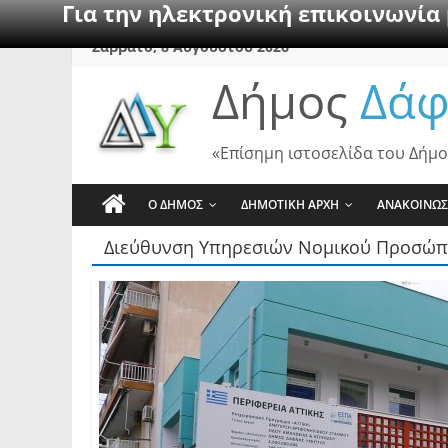
Για την ηλεκτρονική επικοινωνία
Skip
Σάββατο, 8 Αυγούστου 2026
to
Δήμος
Δάφ
content
«Επίσημη ιστοσελίδα του Δήμο
Ο ΔΗΜΟΣ
ΔΗΜΟΤΙΚΗ ΑΡΧΗ
ΑΝΑΚΟΙΝΩΣ
Διεύθυνση Υπηρεσιών Νομικού Προσώ