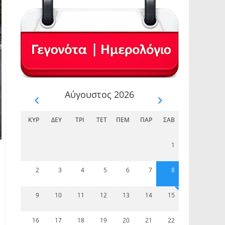
Αύγουστος 2026
ΚΥΡ
ΔΕΥ
ΤΡΊ
ΤΕΤ
ΠΈΜ
ΠΑΡ
ΣΆΒ
1
2
3
4
5
6
7
8
9
10
11
12
13
14
15
16
17
18
19
20
21
22