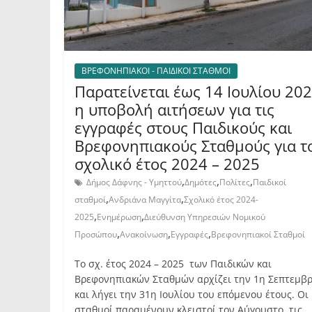
ΒΡΕΦΟΝΗΠΙΑΚΟΙ - ΠΑΙΔΙΚΟΙ ΣΤΑΘΜΟΙ
Παρατείνεται έως 14 Ιουλίου 20
η υποβολή αιτήσεων για τις
εγγραφές στους Παιδικούς και
Βρεφονηπιακούς Σταθμούς για τ
σχολικό έτος 2024 – 2025
,
,
,
Δήμος Δάφνης - Υμηττού
Δημότες
Πολίτες
Παιδικοί
,
,
σταθμοί
Ανδριάνα Μαγγίτα
Σχολικό έτος 2024-
,
,
2025
Ενημέρωση
Διεύθυνση Υπηρεσιών Νομικού
,
,
,
Προσώπου
Ανακοίνωση
Εγγραφές
Βρεφονηπιακοί Σταθμοί
Το σχ. έτος 2024 – 2025 των Παιδικών και
Βρεφονηπιακών Σταθμών αρχίζει την 1η Σεπτεμβ
και λήγει την 31η Ιουλίου του επόμενου έτους. Οι
σταθμοί παραμένουν κλειστοί τον Αύγουστο, τις