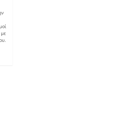
ην
μοί
 με
ου.