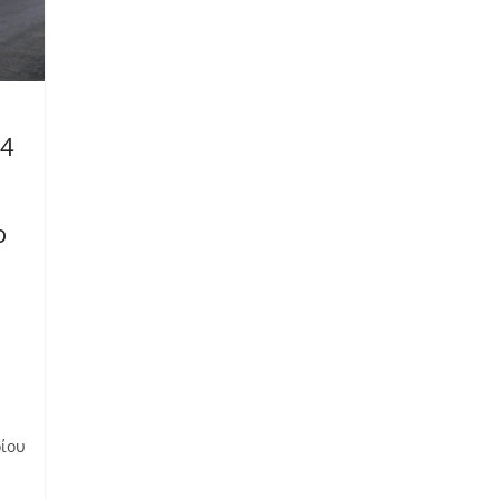
24
ο
ρίου