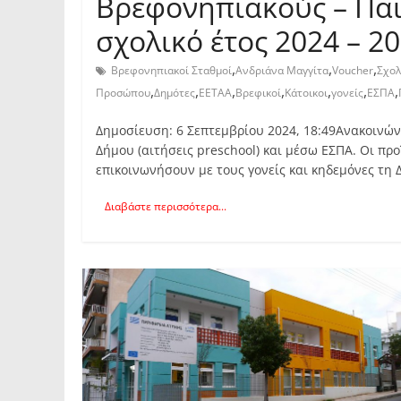
Βρεφονηπιακoύς – Παι
σχολικό έτος 2024 – 2
,
,
,
Βρεφονηπιακοί Σταθμοί
Ανδριάνα Μαγγίτα
Voucher
Σχολ
,
,
,
,
,
,
,
Προσώπου
Δημότες
ΕΕΤΑΑ
Βρεφικοί
Κάτοικοι
γονείς
ΕΣΠΑ
Δημοσίευση: 6 Σεπτεμβρίου 2024, 18:49Ανακοινώ
Δήμου (αιτήσεις preschool) και μέσω ΕΣΠΑ. Οι π
επικοινωνήσουν με τους γονείς και κηδεμόνες τη 
Διαβάστε περισσότερα...