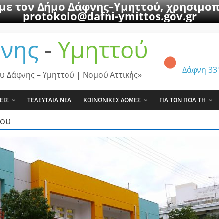
 με τον Δήμο Δάφνης–Υμηττού, χρησιμοπ
protokolo@dafni-ymittos.gov.gr
νης
-
Υμηττού
Δάφνη
33
υ Δάφνης – Υμηττού | Νομού Αττικής»
ΕΙΣ
ΤΕΛΕΥΤΑΙΑ ΝΕΑ
ΚΟΙΝΩΝΙΚΕΣ ΔΟΜΕΣ
ΓΙΑ ΤΟΝ ΠΟΛΙΤΗ
που