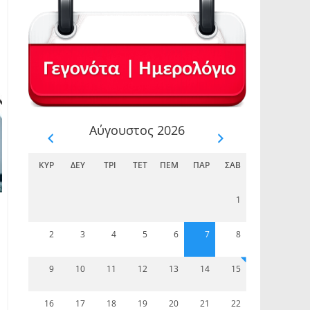
Αύγουστος 2026
ΚΥΡ
ΔΕΥ
ΤΡΊ
ΤΕΤ
ΠΈΜ
ΠΑΡ
ΣΆΒ
1
2
3
4
5
6
7
8
9
10
11
12
13
14
15
16
17
18
19
20
21
22