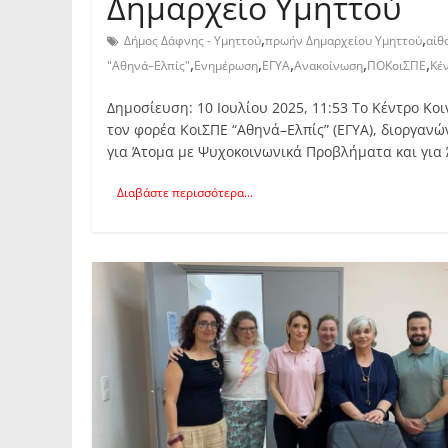
Δημαρχείο Υμηττού
,
,
Δήμος Δάφνης - Υμηττού
πρωήν Δημαρχείου Υμηττού
αίθ
,
,
,
,
,
"Αθηνά–Ελπίς"
Ενημέρωση
ΕΓΥΑ
Ανακοίνωση
ΠΟΚοιΣΠΕ
Κέ
Δημοσίευση: 10 Ιουλίου 2025, 11:53 Το Κέντρο Κο
τον φορέα ΚοιΣΠΕ “Αθηνά–Ελπίς” (ΕΓΥΑ), διοργαν
για Άτομα με Ψυχοκοινωνικά Προβλήματα και για
Διαβάστε περισσότερα...