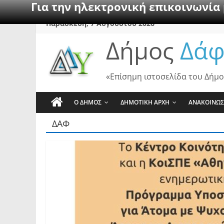
Για την ηλεκτρονική επικοινωνία
Skip
Παρασκευή, 7 Αυγούστου 2026
to
Δήμος
Δάφ
content
«Επίσημη ιστοσελίδα του Δήμο
Ο ΔΗΜΟΣ
ΔΗΜΟΤΙΚΗ ΑΡΧΗ
ΑΝΑΚΟΙΝΩΣ
ΔΑΦ