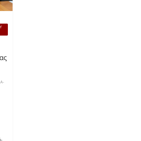
Υ
ας
Α-
ό-