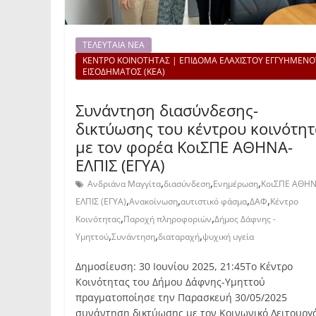
ΤΕΛΕΥΤΑΙΑ ΝΕΑ
ΚΕΝΤΡΟ ΚΟΙΝΟΤΗΤΑΣ | ΕΠΙΔΟΜΑ ΕΛΑΧΙΣΤΟΥ ΕΓΓΥΗΜΕΝΟ
ΕΙΣΟΔΗΜΑΤΟΣ (ΚΕΑ)
Συνάντηση διασύνδεσης-
δικτύωσης του κέντρου κοινότητ
με τον φορέα ΚοιΣΠΕ ΑΘΗΝΑ-
ΕΛΠΙΣ (ΕΓΥΑ)
,
,
,
Ανδριάνα Μαγγίτα
διασύνδεση
Ενημέρωση
ΚοιΣΠΕ ΑΘΗΝ
,
,
,
,
ΕΛΠΙΣ (ΕΓΥΑ)
Ανακοίνωση
αυτιστικό φάσμα
ΔΑΦ
Κέντρο
,
,
Κοινότητας
Παροχή πληροφοριών
Δήμος Δάφνης -
,
,
,
Υμηττού
Συνάντηση
διαταραχή
ψυχική υγεία
Δημοσίευση: 30 Ιουνίου 2025, 21:45Το Κέντρο
Κοινότητας του Δήμου Δάφνης-Υμηττού
πραγματοποίησε την Παρασκευή 30/05/2025
συνάντηση δικτύωσης με τον Κοινωνικό Λειτουργ