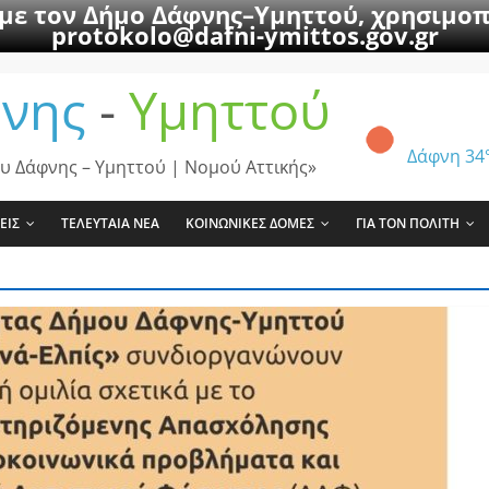
 με τον Δήμο Δάφνης–Υμηττού, χρησιμοπ
protokolo@dafni-ymittos.gov.gr
νης
-
Υμηττού
Δάφνη
34
υ Δάφνης – Υμηττού | Νομού Αττικής»
ΕΙΣ
ΤΕΛΕΥΤΑΙΑ ΝΕΑ
ΚΟΙΝΩΝΙΚΕΣ ΔΟΜΕΣ
ΓΙΑ ΤΟΝ ΠΟΛΙΤΗ