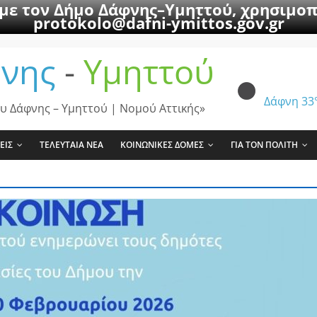
 με τον Δήμο Δάφνης–Υμηττού, χρησιμοπ
protokolo@dafni-ymittos.gov.gr
νης
-
Υμηττού
Δάφνη
33
υ Δάφνης – Υμηττού | Νομού Αττικής»
ΕΙΣ
ΤΕΛΕΥΤΑΙΑ ΝΕΑ
ΚΟΙΝΩΝΙΚΕΣ ΔΟΜΕΣ
ΓΙΑ ΤΟΝ ΠΟΛΙΤΗ