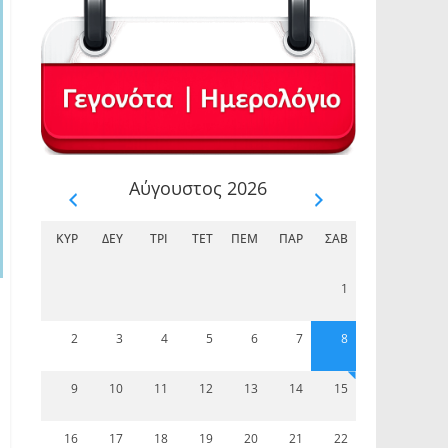
Αύγουστος 2026
ΚΥΡ
ΔΕΥ
ΤΡΊ
ΤΕΤ
ΠΈΜ
ΠΑΡ
ΣΆΒ
1
2
3
4
5
6
7
8
9
10
11
12
13
14
15
16
17
18
19
20
21
22