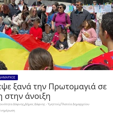
ΔΗΜΑΡΧΟΣ
εψε ξανά την Πρωτομαγιά σε
η στην άνοιξη
,
,
Κοινότητα Δάφνης
Δήμος Δάφνης - Υμηττού
Πλατεία Δημαρχείου
Ενημέρωση