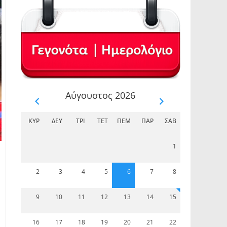
Αύγουστος 2026
ΚΥΡ
ΔΕΥ
ΤΡΊ
ΤΕΤ
ΠΈΜ
ΠΑΡ
ΣΆΒ
1
2
3
4
5
6
7
8
9
10
11
12
13
14
15
16
17
18
19
20
21
22