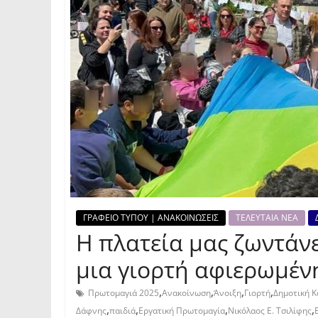
ΓΡΑΦΕΙΟ ΤΥΠΟΥ | ΑΝΑΚΟΙΝΩΣΕΙΣ
ΤΕΛΕΥΤΑΙΑ ΝΕΑ
Η πλατεία μας ζωντάν
μια γιορτή αφιερωμέν
,
,
,
,
Πρωτομαγιά 2025
Ανακοίνωση
Άνοιξη
Γιορτή
Δημοτική 
,
,
,
,
Δάφνης
παιδιά
Εργατική Πρωτομαγία
Νικόλαος Ε. Τσιλίφης