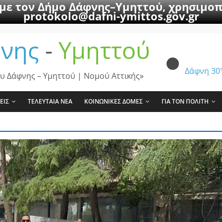
 με τον Δήμο Δάφνης–Υμηττού, χρησιμοπ
protokolo@dafni-ymittos.gov.gr
νης
-
Υμηττού
Δάφνη
30
υ Δάφνης – Υμηττού | Νομού Αττικής»
ΕΙΣ
ΤΕΛΕΥΤΑΙΑ ΝΕΑ
ΚΟΙΝΩΝΙΚΕΣ ΔΟΜΕΣ
ΓΙΑ ΤΟΝ ΠΟΛΙΤΗ