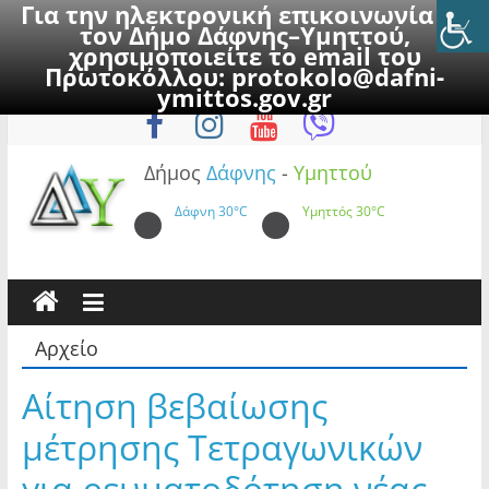
Για την ηλεκτρονική επικοινωνία με
τον Δήμο Δάφνης–Υμηττού,
χρησιμοποιείτε το email του
Πρωτοκόλλου:
protokolo@dafni-
Skip
Παρασκευή, 7 Αυγούστου 2026
ymittos.gov.gr
to
content
Δήμος
Δάφνης
-
Υμηττού
Δάφνη
30°C
Υμηττός
30°C
Αρχείο
Αίτηση βεβαίωσης
μέτρησης Τετραγωνικών
για ρευματοδότηση νέας