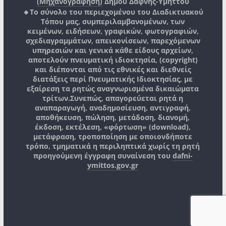
(Μηχανογράφηση)
Δήμου Δάφνης-Υμηττού
🔸Το σύνολο του περιεχομένου του Διαδικτυακού
Τόπου μας, συμπεριλαμβανομένων, των
κειμένων, ειδήσεων, γραφικών, φωτογραφιών,
σχεδιαγραμμάτων, απεικονίσεων, παρεχόμενων
υπηρεσιών και γενικά κάθε είδους αρχείων,
αποτελούν πνευματική ιδιοκτησία, (copyright)
και διέπονται από τις εθνικές και διεθνείς
διατάξεις περί Πνευματικής Ιδιοκτησίας, με
εξαίρεση τα ρητώς αναγνωρισμένα δικαιώματα
τρίτων.
Συνεπώς, απαγορεύεται ρητά η
αναπαραγωγή, αναδημοσίευση, αντιγραφή,
αποθήκευση, πώληση, μετάδοση, διανομή,
έκδοση, εκτέλεση, «φόρτωση» (download),
μετάφραση, τροποποίηση με οποιονδήποτε
τρόπο, τμηματικά η περιληπτικά χωρίς τη ρητή
προηγούμενη έγγραφη συναίνεση του
dafni-
ymittos.gov.gr