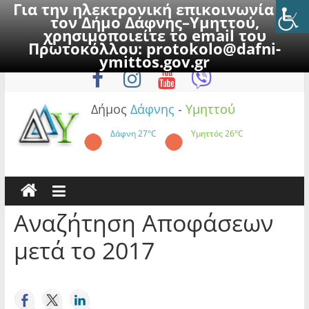
Για την ηλεκτρονική επικοινωνία με
τον Δήμο Δάφνης–Υμηττού,
χρησιμοποιείτε το email του
Πρωτοκόλλου:
protokolo@dafni-
Skip
Δευτέρα, 10 Αυγούστου 2026
ymittos.gov.gr
to
content
Δήμος
Δάφνης
-
Υμηττού
Δάφνη
27°C
Υμηττός
26°C
Αναζήτηση Αποφάσεων
μετά το 2017