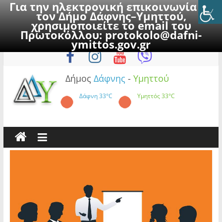
Για την ηλεκτρονική επικοινωνία με
τον Δήμο Δάφνης–Υμηττού,
χρησιμοποιείτε το email του
Πρωτοκόλλου:
protokolo@dafni-
Skip
Κυριακή, 9 Αυγούστου 2026
ymittos.gov.gr
to
content
Δήμος
Δάφνης
-
Υμηττού
Δάφνη
33°C
Υμηττός
33°C