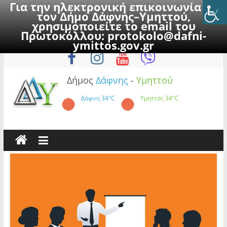
Για την ηλεκτρονική επικοινωνία με
τον Δήμο Δάφνης–Υμηττού,
χρησιμοποιείτε το email του
Πρωτοκόλλου:
protokolo@dafni-
Skip
Παρασκευή, 7 Αυγούστου 2026
ymittos.gov.gr
to
content
Δήμος
Δάφνης
-
Υμηττού
Δάφνη
34°C
Υμηττός
34°C