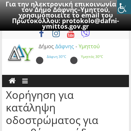
Για την ηλεκτρονική επικοινωνία με
τον Δήμο Δάφνης–Υμηττού,
χρησιμοποιείτε το email του
Πρωτοκόλλου:
protokolo@dafni-
Skip
Πέμπτη, 6 Αυγούστου 2026
ymittos.gov.gr
to
content
Δήμος
Δάφνης
-
Υμηττού
Δάφνη
30°C
Υμηττός
30°C
Χορήγηση για
κατάληψη
οδοστρώματος για