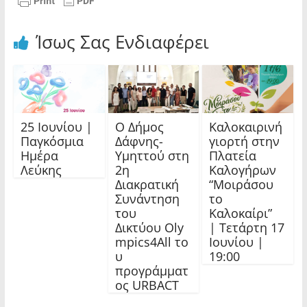
Ίσως Σας Ενδιαφέρει
25 Ιουνίου |
Ο Δήμος
Καλοκαιρινή
Παγκόσμια
Δάφνης-
γιορτή στην
Ημέρα
Υμηττού στη
Πλατεία
Λεύκης
2η
Καλογήρων
Διακρατική
“Μοιράσου
Συνάντηση
το
του
Καλοκαίρι”
Δικτύου Oly
| Τετάρτη 17
mpics4All το
Ιουνίου |
υ
19:00
προγράμματ
ος URBACT