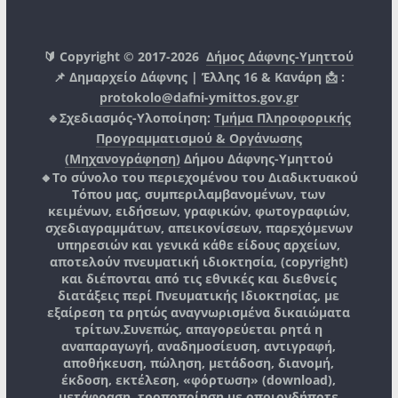
🔰 Copyright © 2017-2026
Δήμος Δάφνης-Υμηττού
📌 Δημαρχείο Δάφνης | Έλλης 16 & Κανάρη 📩 :
protokolo@dafni-ymittos.gov.gr
🔹Σχεδιασμός-Υλοποίηση:
Τμήμα Πληροφορικής
Προγραμματισμού & Οργάνωσης
(Μηχανογράφηση)
Δήμου Δάφνης-Υμηττού
🔸Το σύνολο του περιεχομένου του Διαδικτυακού
Τόπου μας, συμπεριλαμβανομένων, των
κειμένων, ειδήσεων, γραφικών, φωτογραφιών,
σχεδιαγραμμάτων, απεικονίσεων, παρεχόμενων
υπηρεσιών και γενικά κάθε είδους αρχείων,
αποτελούν πνευματική ιδιοκτησία, (copyright)
και διέπονται από τις εθνικές και διεθνείς
διατάξεις περί Πνευματικής Ιδιοκτησίας, με
εξαίρεση τα ρητώς αναγνωρισμένα δικαιώματα
τρίτων.
Συνεπώς, απαγορεύεται ρητά η
αναπαραγωγή, αναδημοσίευση, αντιγραφή,
αποθήκευση, πώληση, μετάδοση, διανομή,
έκδοση, εκτέλεση, «φόρτωση» (download),
μετάφραση, τροποποίηση με οποιονδήποτε