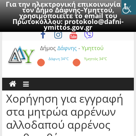
Για την ηλεκτρονική επικοινωνία με
τον Δήμο Δάφνης–Υμηττού,
χρησιμοποιείτε το email του
Πρωτοκόλλου:
protokolo@dafni-
Skip
Παρασκευή, 7 Αυγούστου 2026
ymittos.gov.gr
to
content
Δήμος
Δάφνης
-
Υμηττού
Δάφνη
34°C
Υμηττός
34°C
Χορήγηση για εγγραφή
στα μητρώα αρρένων
αλλοδαπού αρρένος