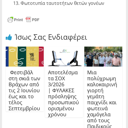
13. Φωτοτυπία ταυτοτήτων θετών γονέων
Ίσως Σας Ενδιαφέρει
Φεστιβάλ
Αποτελέσμα
Μια
στη σκιά των
τα ΣΟΧ
πολύχρωμη
Βράχων από
3/2026
καλοκαιρινή
τις 2 Ιουνίου
| ΦΥΛΑΚΕΣ
γιορτή
έως και το
πρόσληψης
γεμάτη
τέλος
προσωπικού
παιχνίδι και
Σεπτεμβρίου
ορισμένου
φωτεινά
χρόνου
χαμόγελα
από τους
Παιδικούς