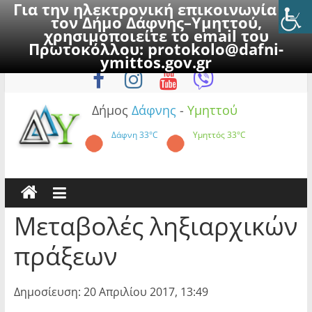
Για την ηλεκτρονική επικοινωνία με
τον Δήμο Δάφνης–Υμηττού,
χρησιμοποιείτε το email του
Πρωτοκόλλου:
protokolo@dafni-
Skip
Παρασκευή, 7 Αυγούστου 2026
ymittos.gov.gr
to
content
Δήμος
Δάφνης
-
Υμηττού
Δάφνη
33°C
Υμηττός
33°C
Μεταβολές ληξιαρχικών
πράξεων
Δημοσίευση: 20 Απριλίου 2017, 13:49