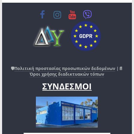
🛡️
Πολιτική προστασίας προσωπικών δεδομένων
|📄
Όροι χρήσης διαδικτυακών τόπων
ΣΥΝΔΕΣΜΟΙ