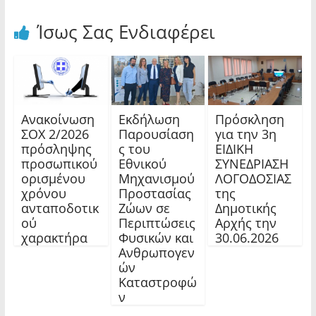
Ίσως Σας Ενδιαφέρει
Ανακοίνωση
Εκδήλωση
Πρόσκληση
ΣΟΧ 2/2026
Παρουσίαση
για την 3η
πρόσληψης
ς του
ΕΙΔΙΚΗ
προσωπικού
Εθνικού
ΣΥΝΕΔΡΙΑΣΗ
ορισμένου
Μηχανισμού
ΛΟΓΟΔΟΣΙΑΣ
χρόνου
Προστασίας
της
ανταποδοτικ
Ζώων σε
Δημοτικής
ού
Περιπτώσεις
Αρχής την
χαρακτήρα
Φυσικών και
30.06.2026
Ανθρωπογεν
ών
Καταστροφώ
ν