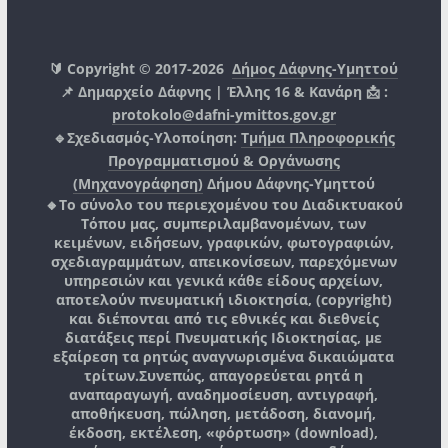
🔰 Copyright © 2017-2026
Δήμος Δάφνης-Υμηττού
📌 Δημαρχείο Δάφνης | Έλλης 16 & Κανάρη 📩 :
protokolo@dafni-ymittos.gov.gr
🔹Σχεδιασμός-Υλοποίηση:
Τμήμα Πληροφορικής
Προγραμματισμού & Οργάνωσης
(Μηχανογράφηση)
Δήμου Δάφνης-Υμηττού
🔸Το σύνολο του περιεχομένου του Διαδικτυακού
Τόπου μας, συμπεριλαμβανομένων, των
κειμένων, ειδήσεων, γραφικών, φωτογραφιών,
σχεδιαγραμμάτων, απεικονίσεων, παρεχόμενων
υπηρεσιών και γενικά κάθε είδους αρχείων,
αποτελούν πνευματική ιδιοκτησία, (copyright)
και διέπονται από τις εθνικές και διεθνείς
διατάξεις περί Πνευματικής Ιδιοκτησίας, με
εξαίρεση τα ρητώς αναγνωρισμένα δικαιώματα
τρίτων.
Συνεπώς, απαγορεύεται ρητά η
αναπαραγωγή, αναδημοσίευση, αντιγραφή,
αποθήκευση, πώληση, μετάδοση, διανομή,
έκδοση, εκτέλεση, «φόρτωση» (download),