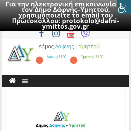
Για την ηλεκτρονική επικοινωνία με
τον Δήμο Δάφνης–Υμηττού,
χρησιμοποιείτε το email του
Πρωτοκόλλου:
protokolo@dafni-
Skip
Κυριακή, 9 Αυγούστου 2026
ymittos.gov.gr
to
content
Δήμος
Δάφνης
-
Υμηττού
Δάφνη
31°C
Υμηττός
31°C