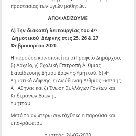
προστασίας των υγιών μαθητών.
ΑΠΟΦΑΣΙΖΟΥΜΕ
Α) Την διακοπή λειτουργίας του 4
ου
Δημοτικού Δάφνης στις 25, 26 & 27
Φεβρουαρίου 2020.
Η παρούσα κοινοποιείται α) Γραφείο Δημάρχου,
β) Αρχείο, γ) Σχολική Επιτροπή Α΄θµιας
Εκπαίδευσης ∆ήμου Δάφνης-Υμηττού, δ) 4
ο
Δημοτικό Δάφνης, ε) Διεύθυνση Α/θµιας Εκπ/σης
Α΄ Αθήνας και ζ) Ένωση Συλλόγων Γονέων και
Κηδεμόνων Δάφνης-
Υμηττού
Μετά τα ανωτέρω συντάχθηκε η παρούσα και
υπογράφεται.
Υμηττός 24-02-2020