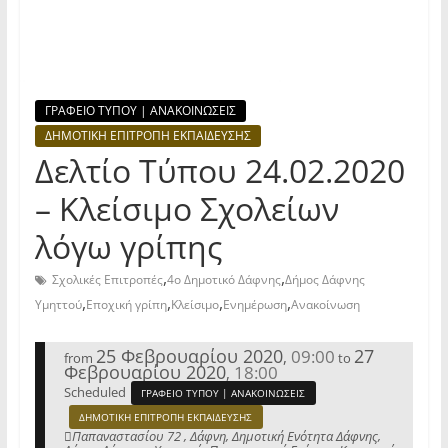
ΓΡΑΦΕΙΟ ΤΥΠΟΥ | ΑΝΑΚΟΙΝΩΣΕΙΣ
ΔΗΜΟΤΙΚΗ ΕΠΙΤΡΟΠΗ ΕΚΠΑΙΔΕΥΣΗΣ
Δελτίο Τύπου 24.02.2020
– Κλείσιμο Σχολείων
λόγω γρίπης
,
,
Σχολικές Επιτροπές
4ο Δημοτικό Δάφνης
Δήμος Δάφνης
,
,
,
,
Υμηττού
Εποχική γρίπη
Κλείσιμο
Ενημέρωση
Ανακοίνωση
25 Φεβρουαρίου 2020
27
09:00
,
from
to
Φεβρουαρίου 2020
18:00
,
Scheduled
ΓΡΑΦΕΙΟ ΤΥΠΟΥ | ΑΝΑΚΟΙΝΩΣΕΙΣ
ΔΗΜΟΤΙΚΗ ΕΠΙΤΡΟΠΗ ΕΚΠΑΙΔΕΥΣΗΣ
Παπαναστασίου 72 , Δάφνη, Δημοτική Ενότητα Δάφνης,