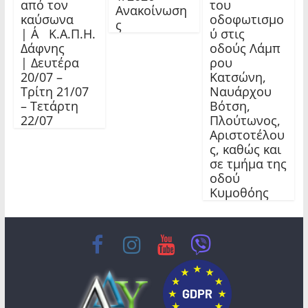
από τον
του
Ανακοίνωση
καύσωνα
οδοφωτισμο
ς
| Α΄ Κ.Α.Π.Η.
ύ στις
Δάφνης
οδούς Λάμπ
| Δευτέρα
ρου
20/07 –
Κατσώνη,
Τρίτη 21/07
Ναυάρχου
– Τετάρτη
Βότση,
22/07
Πλούτωνος,
Αριστοτέλου
ς, καθώς και
σε τμήμα της
οδού
Κυμοθόης