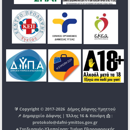
🔰 Copyright © 2017-2026
Δήμος Δάφνης-Υμηττού
📌 Δημαρχείο Δάφνης | Έλλης 16 & Κανάρη 📩 :
protokolo@dafni-ymittos.gov.gr
🔹Σχεδιασμός-Υλοποίηση:
Τμήμα Πληροφορικής