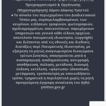
Προγραμματισμού & Οργάνωσης
(Μηχανογράφηση)
Δήμου Δάφνης-Υμηττού
🔸Το σύνολο του περιεχομένου του Διαδικτυακού
Τόπου μας, συμπεριλαμβανομένων, των
κειμένων, ειδήσεων, γραφικών, φωτογραφιών,
σχεδιαγραμμάτων, απεικονίσεων, παρεχόμενων
υπηρεσιών και γενικά κάθε είδους αρχείων,
αποτελούν πνευματική ιδιοκτησία, (copyright)
και διέπονται από τις εθνικές και διεθνείς
διατάξεις περί Πνευματικής Ιδιοκτησίας, με
εξαίρεση τα ρητώς αναγνωρισμένα δικαιώματα
τρίτων.
Συνεπώς, απαγορεύεται ρητά η
αναπαραγωγή, αναδημοσίευση, αντιγραφή,
αποθήκευση, πώληση, μετάδοση, διανομή,
έκδοση, εκτέλεση, «φόρτωση» (download),
μετάφραση, τροποποίηση με οποιονδήποτε
τρόπο, τμηματικά η περιληπτικά χωρίς τη ρητή
προηγούμενη έγγραφη συναίνεση του
dafni-
ymittos.gov.gr