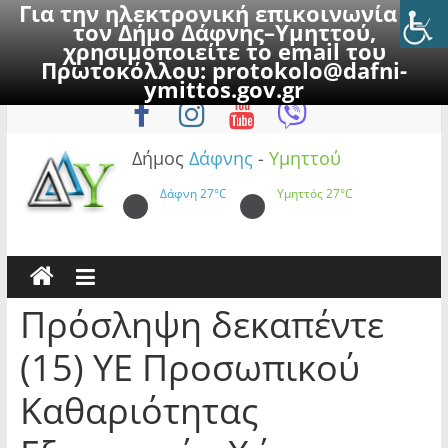
Για την ηλεκτρονική επικοινωνία με
τον Δήμο Δάφνης–Υμηττού,
χρησιμοποιείτε το email του
Πρωτοκόλλου:
protokolo@dafni-
Skip
Πέμπτη, 6 Αυγούστου 2026
ymittos.gov.gr
to
content
Δήμος
Δάφνης
-
Υμηττού
Δάφνη
27°C
Υμηττός
27°C
Πρόσληψη δεκαπέντε
(15) ΥΕ Προσωπικού
Καθαριότητας