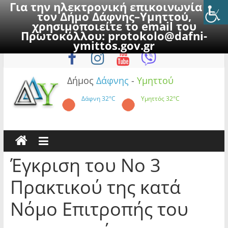
Για την ηλεκτρονική επικοινωνία με
τον Δήμο Δάφνης–Υμηττού,
χρησιμοποιείτε το email του
Πρωτοκόλλου:
protokolo@dafni-
Skip
Κυριακή, 9 Αυγούστου 2026
ymittos.gov.gr
to
content
Δήμος
Δάφνης
-
Υμηττού
Δάφνη
32°C
Υμηττός
32°C
Έγκριση του Νο 3
Πρακτικού της κατά
Νόμο Επιτροπής του