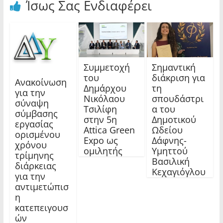
Ίσως Σας Ενδιαφέρει
Συμμετοχή
Σημαντική
του
διάκριση για
Ανακοίνωση
Δημάρχου
τη
για την
Νικόλαου
σπουδάστρι
σύναψη
Τσιλίφη
α του
σύμβασης
στην 5η
Δημοτικού
εργασίας
Attica Green
Ωδείου
ορισμένου
Expo ως
Δάφνης-
χρόνου
ομιλητής
Υμηττού
τρίμηνης
Βασιλική
διάρκειας
Κεχαγιόγλου
για την
αντιμετώπισ
η
κατεπειγουσ
ών